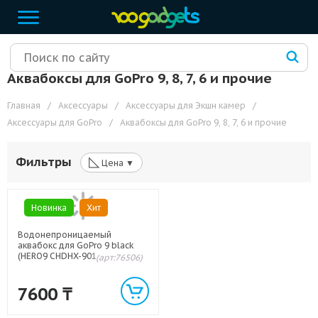
Аквабоксы для GoPro 9, 8, 7, 6 и прочие
Главная
/
Аксессуары
/
Аксессуары для Экшн камер
/
Аксессуары для GoPro
/
Аквабоксы для GoPro 9, 8, 7, 6 и прочие
◺
Фильтры
Цена ▼
Новинка
Хит
Водонепроницаемый
аквабокс для GoPro 9 black
(HERO9 CHDHX-901)
(арт:76506)
7600
₸