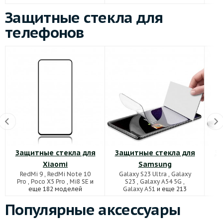
Защитные стекла для
телефонов
Защитные стекла для
Защитные стекла для
За
Xiaomi
Samsung
RedMi 9
,
RedMi Note 10
Galaxy S23 Ultra
,
Galaxy
Ho
Pro
,
Poco X5 Pro
,
Mi8 SE
и
S23
,
Galaxy A54 5G
,
еще 182 моделей
Galaxy A51
и еще 213
моделей
Популярные аксессуары