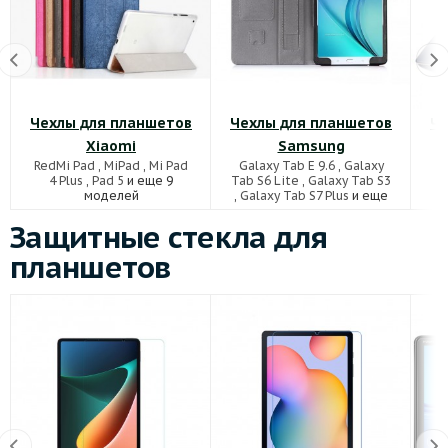
Чехлы для планшетов
Чехлы для планшетов
Че
Xiaomi
Samsung
RedMi Pad
,
MiPad
,
Mi Pad
Galaxy Tab E 9.6
,
Galaxy
4 Plus
,
Pad 5
и еще 9
Tab S6 Lite
,
Galaxy Tab S3
моделей
,
Galaxy Tab S7 Plus
и еще
63 моделей
Защитные стекла для
планшетов