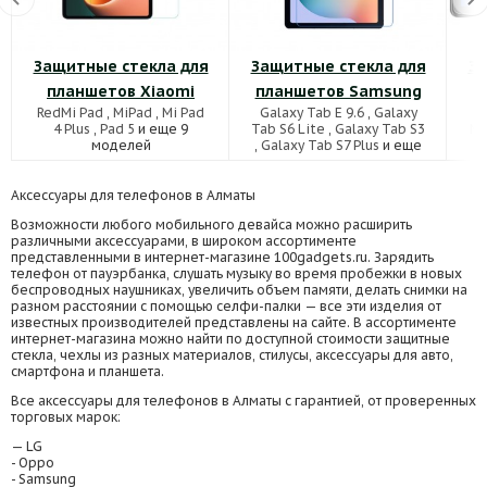
Защитные стекла для
Защитные стекла для
За
планшетов Xiaomi
планшетов Samsung
RedMi Pad
,
MiPad
,
Mi Pad
Galaxy Tab E 9.6
,
Galaxy
M
4 Plus
,
Pad 5
и еще 9
Tab S6 Lite
,
Galaxy Tab S3
M5
моделей
,
Galaxy Tab S7 Plus
и еще
63 моделей
Аксессуары для телефонов в Алматы
Возможности любого мобильного девайса можно расширить
различными аксессуарами, в широком ассортименте
представленными в интернет-магазине 100gadgets.ru. Зарядить
телефон от пауэрбанка, слушать музыку во время пробежки в новых
беспроводных наушниках, увеличить объем памяти, делать снимки на
разном расстоянии с помощью селфи-палки — все эти изделия от
известных производителей представлены на сайте. В ассортименте
интернет-магазина можно найти по доступной стоимости защитные
стекла, чехлы из разных материалов, стилусы, аксессуары для авто,
смартфона и планшета.
Все аксессуары для телефонов в Алматы с гарантией, от проверенных
торговых марок:
— LG
- Oppo
- Samsung