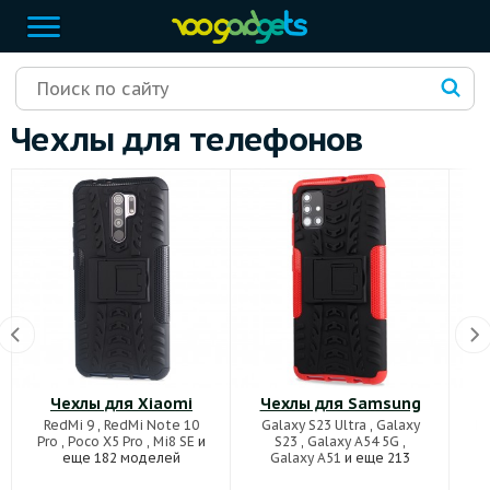
Чехлы для телефонов
Чехлы для Xiaomi
Чехлы для Samsung
RedMi 9
,
RedMi Note 10
Galaxy S23 Ultra
,
Galaxy
Ho
Pro
,
Poco X5 Pro
,
Mi8 SE
и
S23
,
Galaxy A54 5G
,
еще 182 моделей
Galaxy A51
и еще 213
моделей