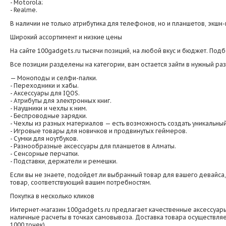
- Motorola;
- Realme.
В наличии не только атрибутика для телефонов, но и планшетов, экшн-
Широкий ассортимент и низкие цены
На сайте 100gadgets.ru тысячи позиций, на любой вкус и бюджет. Под
Все позиции разделены на категории, вам остается зайти в нужный р
— Моноподы и селфи-палки.
- Переходники и хабы.
- Аксессуары для IQOS.
- Атрибуты для электронных книг.
- Наушники и чехлы к ним.
- Беспроводные зарядки.
- Чехлы из разных материалов — есть возможность создать уникальный
- Игровые товары для новичков и продвинутых геймеров.
- Сумки для ноутбуков.
- Разнообразные аксессуары для планшетов в Алматы.
- Сенсорные перчатки.
- Подставки, держатели и ремешки.
Если вы не знаете, подойдет ли выбранный товар для вашего девайса
товар, соответствующий вашим потребностям.
Покупка в несколько кликов
Интернет-магазин 100gadgets.ru предлагает качественные аксессуары
наличные расчеты в точках самовывоза. Доставка товара осуществляе
1000 точек).