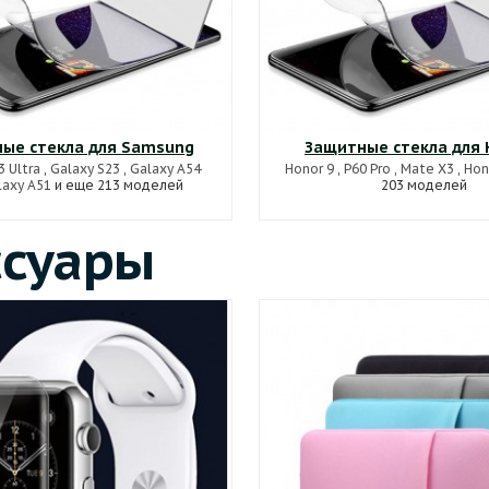
ые стекла для Samsung
Защитные стекла для 
3 Ultra
,
Galaxy S23
,
Galaxy A54
Honor 9
,
P60 Pro
,
Mate X3
,
Hon
laxy A51
и еще 213 моделей
203 моделей
ссуары