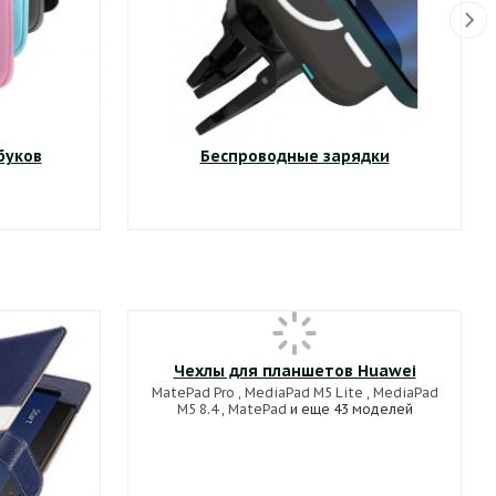
буков
Беспроводные зарядки
Чехлы для планшетов Huawei
MatePad Pro
,
MediaPad M5 Lite
,
MediaPad
M5 8.4
,
MatePad
и еще 43 моделей