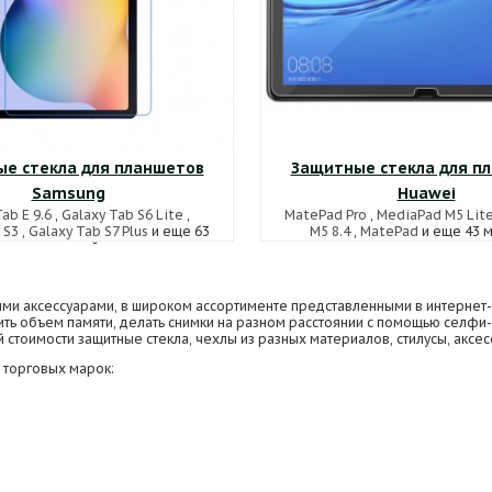
е стекла для планшетов
Защитные стекла для п
Samsung
Huawei
ab E 9.6
,
Galaxy Tab S6 Lite
,
MatePad Pro
,
MediaPad M5 Lit
 S3
,
Galaxy Tab S7 Plus
и еще 63
M5 8.4
,
MatePad
и еще 43 
моделей
 аксессуарами, в широком ассортименте представленными в интернет-ма
ть объем памяти, делать снимки на разном расстоянии с помощью селфи-
й стоимости защитные стекла, чехлы из разных материалов, стилусы, аксес
 торговых марок: