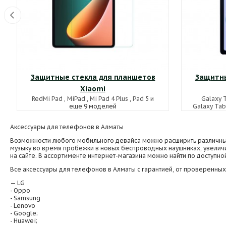
Защитные стекла для планшетов
Защитны
Xiaomi
RedMi Pad
,
MiPad
,
Mi Pad 4 Plus
,
Pad 5
и
Galaxy T
еще 9 моделей
Galaxy Tab
Аксессуары для телефонов в Алматы
Возможности любого мобильного девайса можно расширить различными
музыку во время пробежки в новых беспроводных наушниках, увеличи
на сайте. В ассортименте интернет-магазина можно найти по доступно
Все аксессуары для телефонов в Алматы с гарантией, от проверенных
— LG
- Oppo
- Samsung
- Lenovo
- Google;
- Huawei;