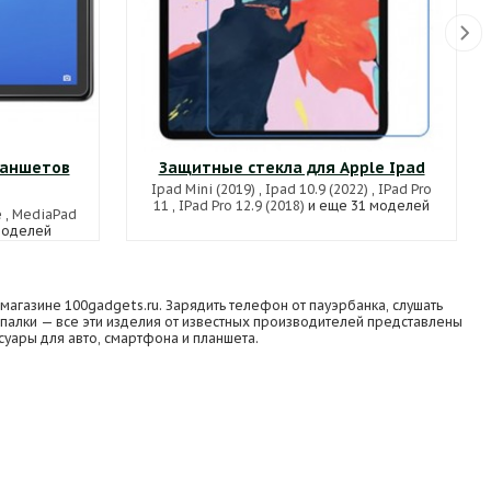
ланшетов
Защитные стекла для Apple Ipad
Ipad Mini (2019)
,
Ipad 10.9 (2022)
,
IPad Pro
11
,
IPad Pro 12.9 (2018)
и еще 31 моделей
e
,
MediaPad
моделей
газине 100gadgets.ru. Зарядить телефон от пауэрбанка, слушать
палки — все эти изделия от известных производителей представлены
суары для авто, смартфона и планшета.