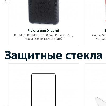
Чехлы для Xiaomi
Ч
RedMi 9
,
RedMi Note 10 Pro
,
Poco X5 Pro
,
Galaxy S2
Mi8 SE
и еще 182 моделей
5G
,
Ga
Защитные стекла