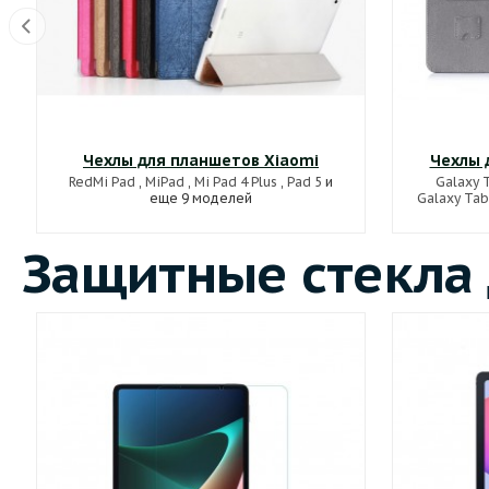
Чехлы для планшетов Xiaomi
Чехлы 
RedMi Pad
,
MiPad
,
Mi Pad 4 Plus
,
Pad 5
и
Galaxy T
еще 9 моделей
Galaxy Tab
Защитные стекла