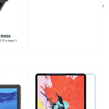
 Nokia
520
и еще 5