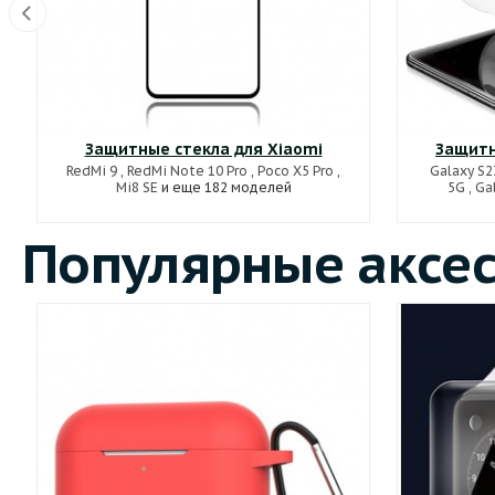
Защитные стекла для Xiaomi
Защитн
RedMi 9
,
RedMi Note 10 Pro
,
Poco X5 Pro
,
Galaxy S2
Mi8 SE
и еще 182 моделей
5G
,
Ga
Популярные аксе