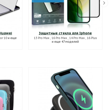
Huawei
Защитные стекла для Iphone
or 10
и еще
13 Pro Max
,
16 Pro Max
,
14 Pro Max
,
16 Plus
и еще 47 моделей