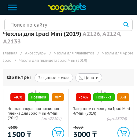
Чехлы для Ipad Mini (2019)
A2126, A2124,
A2133
Главная
/
Аксессуары
/
Чехлы для планшетов
/
Чехлы для Apple
Ipad
/
Чехлы для планшета Ipad Mini (2019)
◺
Фильтры
Защитные стекла
Цена ▼
-40%
Новинка
Хит
-34%
Новинка
Хит
Неполноэкранная защитная
Защитное стекло для Ipad Mini
пленка для Ipad Mini 4/Mini
4/Mini (2019)
(2019)
(арт:27104)
(арт:28026)
2500
4600
1500
₸
3000
₸