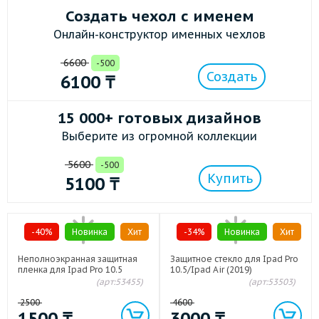
Создать чехол с именем
Онлайн-конструктор именных чехлов
6600
-500
Создать
6100
₸
15 000+ готовых дизайнов
Выберите из огромной коллекции
5600
-500
Купить
5100
₸
-40%
Новинка
Хит
-34%
Новинка
Хит
Неполноэкранная защитная
Защитное стекло для Ipad Pro
пленка для Ipad Pro 10.5
10.5/Ipad Air (2019)
(арт:53455)
(арт:53503)
2500
4600
1500
₸
3000
₸