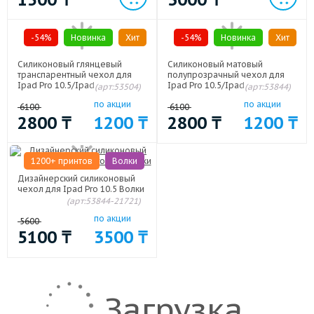
-54%
Новинка
Хит
-54%
Новинка
Хит
Силиконовый глянцевый
Силиконовый матовый
транспарентный чехол для
полупрозрачный чехол для
Ipad Pro 10.5/Ipad Air (2019)
Ipad Pro 10.5/Ipad Air (2019)
(арт:53504)
(арт:53844)
Белый
по акции
по акции
6100
6100
2800
₸
1200
₸
2800
₸
1200
₸
1200+ принтов
Волки
Дизайнерский силиконовый
чехол для Ipad Pro 10.5 Волки
(арт:53844-21721)
по акции
5600
5100
₸
3500
₸
Загрузка ...