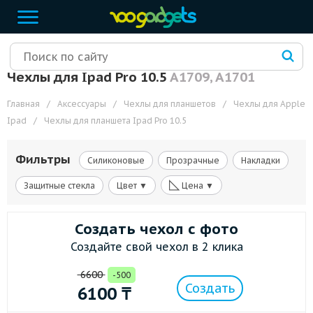
Чехлы для Ipad Pro 10.5
A1709, A1701
Главная
/
Аксессуары
/
Чехлы для планшетов
/
Чехлы для Apple
Ipad
/
Чехлы для планшета Ipad Pro 10.5
Фильтры
Силиконовые
Прозрачные
Накладки
◺
Защитные стекла
Цвет ▼
Цена ▼
Создать чехол с фото
Создайте свой чехол в 2 клика
6600
-500
Создать
6100
₸