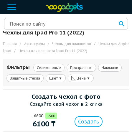
Чехлы для Ipad Pro 11 (2022)
Главная
/
Аксессуары
/
Чехлы для планшетов
/
Чехлы для Apple
Ipad
/
Чехлы для планшета Ipad Pro 11 (2022)
Фильтры
Силиконовые
Прозрачные
Накладки
◺
Защитные стекла
Цвет ▼
Цена ▼
Создать чехол с фото
Создайте свой чехол в 2 клика
6600
-500
Создать
6100
₸