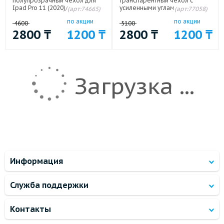
полупрозрачный чехол для
транспарентный чехол с
Ipad Pro 11 (2020)/ Pro 11
усиленными углами для Ipad
(арт:74665)
(арт:77058)
(2021)/Pro 11 (2022) Белый
Pro 11 (2020)/ Pro 11 (2021)/Pro
по акции
по акции
11 (2022)
4600
5100
2800
₸
1200
₸
2800
₸
1200
₸
Загрузка ...
Информация
Служба поддержки
Контакты