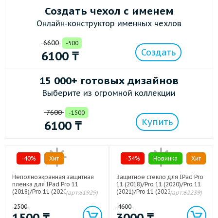
Создать чехол с именем
Онлайн-конструктор именных чехлов
6600
-500
Создать
6100
₸
15 000+ готовых дизайнов
Выберите из огромной коллекции
7600
-1500
Купить
6100
₸
-40%
Хит
-34%
Новинка
Хит
Неполноэкранная защитная
Защитное стекло для IPad Pro
пленка для IPad Pro 11
11 (2018)/Pro 11 (2020)/Pro 11
(2018)/Pro 11 (2020)//Pro 11
(2021)/Pro 11 (2022)
(арт:61929)
(арт:62239)
(2021)/Air (2020)/Pro 11 (2022)
2500
4600
1500
₸
3000
₸