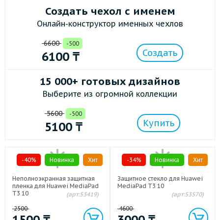
Создать чехол с именем
Онлайн-конструктор именных чехлов
6600
-500
Создать
6100
₸
15 000+ готовых дизайнов
Выберите из огромной коллекции
5600
-500
Купить
5100
₸
-40%
Новинка
Хит
-34%
Новинка
Хит
Неполноэкранная защитная
Защитное стекло для Huawei
пленка для Huawei MediaPad
MediaPad T3 10
T3 10
(арт:53419)
(арт:53570)
2500
4600
1500
₸
3000
₸