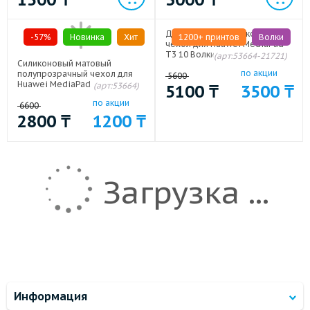
Дизайнерский силиконовый
-57%
Новинка
Хит
1200+ принтов
Волки
чехол для Huawei MediaPad
T3 10 Волки
(арт:53664-21721)
Силиконовый матовый
по акции
полупрозрачный чехол для
5600
Huawei MediaPad T3 10 Белый
(арт:53664)
5100
₸
3500
₸
по акции
6600
2800
₸
1200
₸
Загрузка ...
Информация