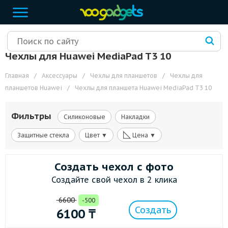
Чехлы для Huawei MediaPad T3 10
Главная
/
Аксессуары
/
Чехлы для планшетов
/
Чехлы для
планшетов Huawei
/
Чехлы для планшета Huawei MediaPad T3 10
Фильтры
Силиконовые
Накладки
◺
Защитные стекла
Цвет ▼
Цена ▼
Создать чехол с фото
Создайте свой чехол в 2 клика
6600
-500
Создать
6100
₸