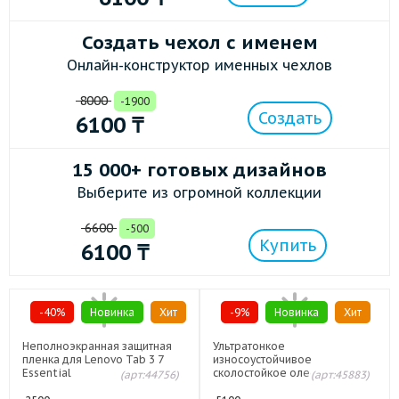
Создать чехол с именем
Онлайн-конструктор именных чехлов
8000
-1900
Создать
6100
₸
15 000+ готовых дизайнов
Выберите из огромной коллекции
6600
-500
Купить
6100
₸
-40%
Новинка
Хит
-9%
Новинка
Хит
Неполноэкранная защитная
Ультратонкое
пленка для Lenovo Tab 3 7
износоустойчивое
Essential
сколостойкое олеофобное
(арт:44756)
(арт:45883)
защитное стекло-пленка для