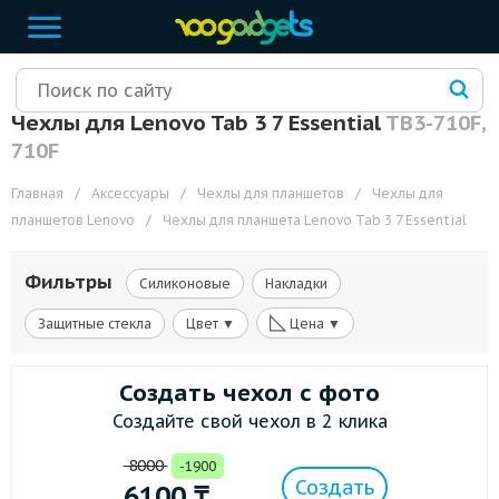
Чехлы для Lenovo Tab 3 7 Essential
TB3-710F,
710F
Главная
/
Аксессуары
/
Чехлы для планшетов
/
Чехлы для
планшетов Lenovo
/
Чехлы для планшета Lenovo Tab 3 7 Essential
Фильтры
Силиконовые
Накладки
◺
Защитные стекла
Цвет ▼
Цена ▼
Создать чехол с фото
Создайте свой чехол в 2 клика
8000
-1900
Создать
6100
₸