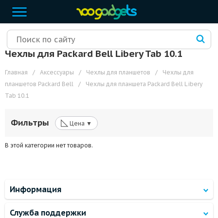
Чехлы для Packard Bell Libery Tab 10.1
Главная
/
Аксессуары
/
Чехлы для планшетов
/
Чехлы для
планшетов Packard Bell
/
Чехлы для планшета Packard Bell Libery
Tab 10.1
◺
Фильтры
Цена ▼
В этой категории нет товаров.
Информация
Служба поддержки