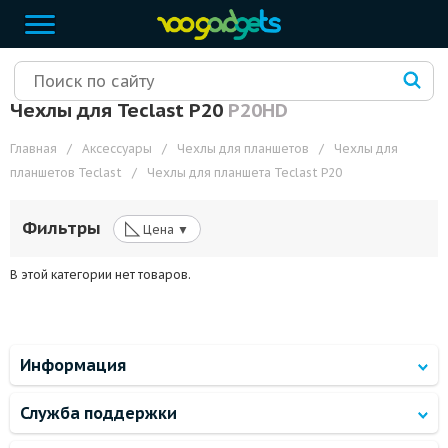
Чехлы для Teclast P20
P20HD
Главная
/
Аксессуары
/
Чехлы для планшетов
/
Чехлы для
планшетов Teclast
/
Чехлы для планшета Teclast P20
◺
Фильтры
Цена ▼
В этой категории нет товаров.
Информация
Служба поддержки