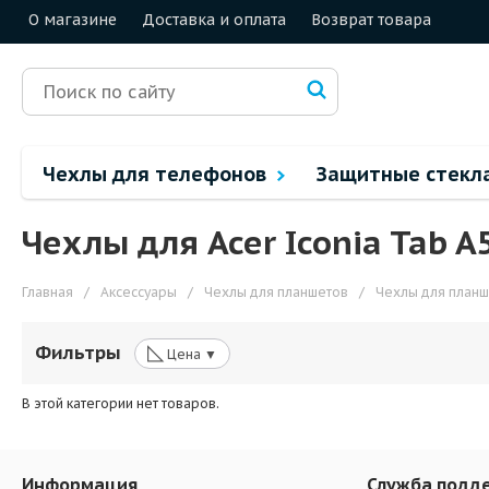
О магазине
Доставка и оплата
Возврат товара
Чехлы для телефонов
Защитные стекл
Чехлы для Acer Iconia Tab 
Главная
/
Аксессуары
/
Чехлы для планшетов
/
Чехлы для планш
◺
Фильтры
Цена ▼
В этой категории нет товаров.
Информация
Служба подд