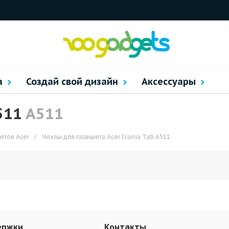
а
Создай свой дизайн
Аксессуары
A511
A511
етов Acer
/
Чехлы для планшета Acer Iconia Tab A511
ержки
Контакты