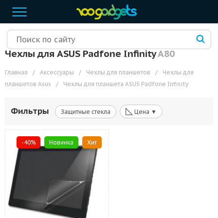
Чехлы для ASUS Padfone Infinity
A80
Главная
/
Аксессуары
/
Чехлы для планшетов
/
Чехлы для
планшетов Asus
/
Чехлы для планшета ASUS Padfone Infinity
◺
Фильтры
Защитные стекла
Цена ▼
-40%
Новинка
Хит