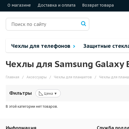
О магазине
Доставка и оплата
Возврат товара
Чехлы для телефонов
Защитные стекл
Чехлы для Samsung Galaxy 
Главная
/
Аксессуары
/
Чехлы для планшетов
/
Чехлы для план
◺
Фильтры
Цена ▼
В этой категории нет товаров.
Информация
Служба подд