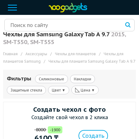
Чехлы для Samsung Galaxy Tab A 9.7
2015,
SM-T550, SM-T555
Главная
/
Аксессуары
/
Чехлы для планшетов
/
Чехлы для
планшетов Samsung
/
Чехлы для планшета Samsung Galaxy Tab A 9.7
Фильтры
Силиконовые
Накладки
◺
Защитные стекла
Цвет ▼
Цена ▼
Создать чехол с фото
Создайте свой чехол в 2 клика
8000
-1900
Создать
6100
₸