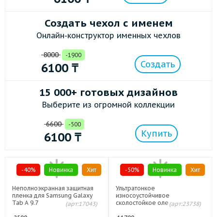
Создать чехол с именем
Онлайн-конструктор именных чехлов
8000
-1900
Создать
6100
₸
15 000+ готовых дизайнов
Выберите из огромной коллекции
6600
-500
Купить
6100
₸
-40%
Новинка
Хит
-50%
Новинка
Хит
Неполноэкранная защитная
Ультратонкое
пленка для Samsung Galaxy
износоустойчивое
Tab A 9.7
сколостойкое олеофобное
(арт:17043)
(арт:23738)
защитное стекло-пленка для