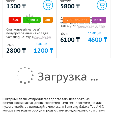
Samsung Galaxy Tab A 9.7
2500
11700
1500
₸
5800
₸
Дизайнерский силиконовый
-63%
Новинка
Хит
1200+ принтов
Волки
чехол для Samsung Galaxy
Tab A 9.7 Волки
(арт:24614-21796)
Силиконовый матовый
по акции
полупрозрачный чехол для
6600
Samsung Galaxy Tab A 9.7
(арт:24614)
6100
₸
4600
₸
Белый
по акции
7600
2800
₸
1200
₸
Загрузка ...
Шикарный планшет предлагает просто таки невероятные
возможности наслаждения современными технологиями, но для
пущего удобства используйте чехлы для Samsung Galaxy Tab A 9.7,
которые не только сослужат роль отличных «доспехов», но и станут