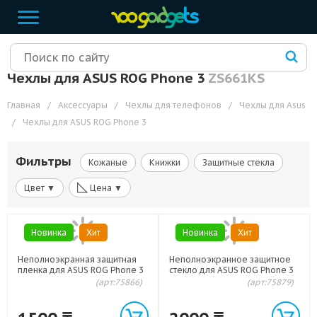
Чехлы для ASUS ROG Phone 3
ZS661KS
Главная
/
Аксессуары
/
Чехлы для телефонов
/
Чехлы для Asus
/
Чехлы для ASUS ROG Phone 3
Фильтры
Кожаные
Книжки
Защитные стекла
◺
Цвет ▼
Цена ▼
Новинка
Хит
Новинка
Хит
Неполноэкранная защитная
Неполноэкранное защитное
пленка для ASUS ROG Phone 3
стекло для ASUS ROG Phone 3
(арт:75866)
(арт:75879)