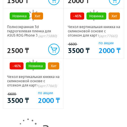
1500
₸
2000
₸
Новинка
Хит
-46%
Новинка
Хит
Полноэкранная 3d
Чехол вертикальная книжка на
гидрогелевая пленка для
силиконовой основе с
ASUS ROG Phone 3
отсеком для карт на магнитной
(арт:75880)
(арт:77665)
защелке для ASUS ROG Phone
по акции
3 Черный
6600
2500
₸
3500
₸
2000
₸
-46%
Новинка
Хит
Чехол вертикальная книжка на
силиконовой основе с
отсеком для карт на магнитной
(арт:77665)
защелке для ASUS ROG Phone
по акции
3 Белый
6600
3500
₸
2000
₸