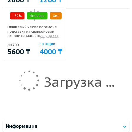
-52%
Новинка
Хит
Глянцевый чехол портмоне
подставка на силиконовой
основе на магнитной защелке
(арт:56115)
для BQ Aquaris V Plus Черный
по акции
11700
5600
₸
4000
₸
Загрузка ...
Информация