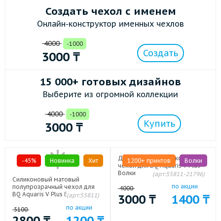
Создать чехол с именем
Онлайн-конструктор именных чехлов
4000
-1000
Создать
3000
₸
15 000+ готовых дизайнов
Выберите из огромной коллекции
4000
-1000
Купить
3000
₸
Дизайнерский силиконовый
-45%
Новинка
Хит
1200+ принтов
Волки
чехол для BQ Aquaris V Plus
Волки
(арт:55811-21796)
Силиконовый матовый
по акции
полупрозрачный чехол для
4000
BQ Aquaris V Plus Белый
(арт:55811)
3000
₸
1400
₸
по акции
5100
2800
₸
1200
₸