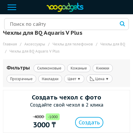
Чехлы для BQ Aquaris V Plus
Главная
/
Аксессуары
/
Чехлы для телефонов
/
Чехлы для BQ
/
Чехлы для BQ Aquaris V Plus
Фильтры
Силиконовые
Кожаные
Книжки
◺
Прозрачные
Накладки
Цвет ▼
Цена ▼
Создать чехол с фото
Создайте свой чехол в 2 клика
4000
-1000
Создать
3000
₸