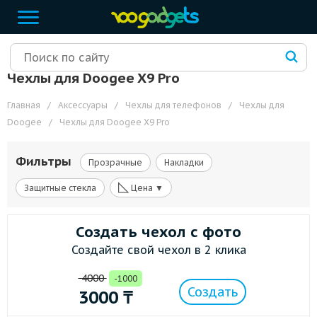
Чехлы для Doogee X9 Pro
Главная
/
Аксессуары
/
Чехлы для телефонов
/
Чехлы для
Doogee
/
Чехлы для Doogee X9 Pro
Фильтры
Прозрачные
Накладки
◺
Защитные стекла
Цена ▼
Создать чехол с фото
Создайте свой чехол в 2 клика
4000
-1000
Создать
3000
₸