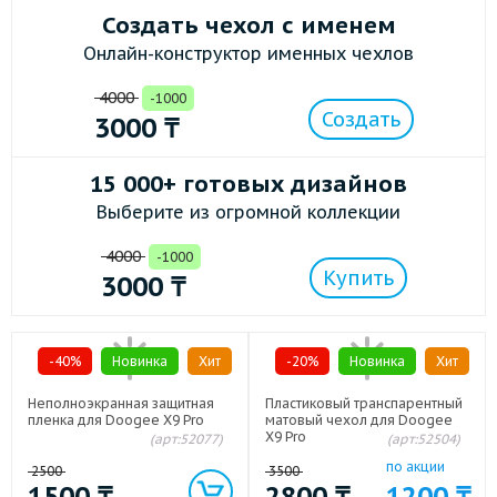
Создать чехол с именем
Онлайн-конструктор именных чехлов
4000
-1000
Создать
3000
₸
15 000+ готовых дизайнов
Выберите из огромной коллекции
4000
-1000
Купить
3000
₸
-40%
Новинка
Хит
-20%
Новинка
Хит
Неполноэкранная защитная
Пластиковый транспарентный
пленка для Doogee X9 Pro
матовый чехол для Doogee
X9 Pro
(арт:52077)
(арт:52504)
по акции
2500
3500
1500
₸
2800
₸
1200
₸