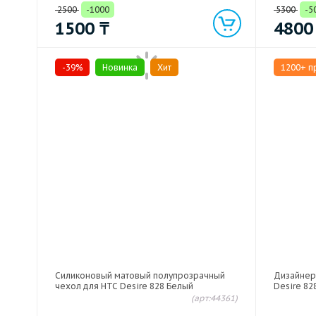
2500
-1000
5300
-5
1500
₸
480
-39%
Новинка
Хит
1200+ п
Силиконовый матовый полупрозрачный
Дизайнер
чехол для HTC Desire 828 Белый
Desire 82
(арт:44361)