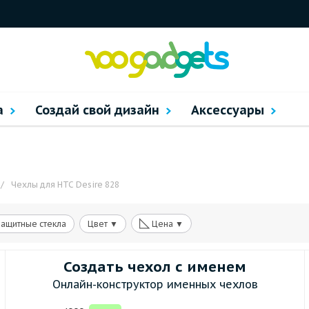
а
Создай свой дизайн
Аксессуары
/
Чехлы для HTC Desire 828
◺
Защитные стекла
Цвет ▼
Цена ▼
Создать чехол с именем
Онлайн-конструктор именных чехлов