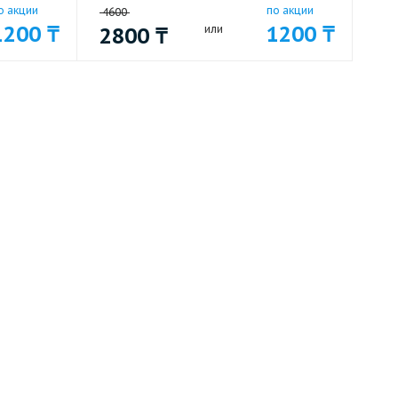
о акции
по акции
4600
1200
₸
1200
₸
2800
₸
или