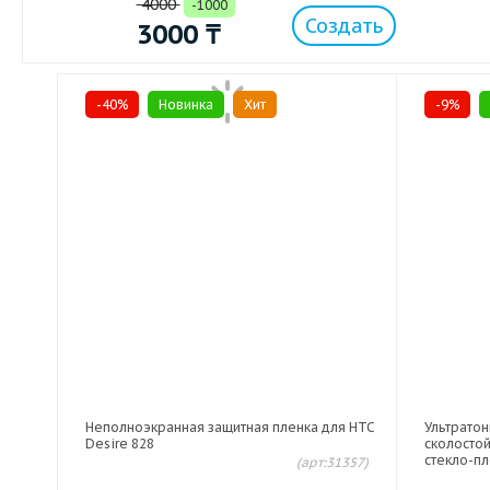
4000
-1000
Создать
3000
₸
-40%
Новинка
Хит
-9%
Неполноэкранная защитная пленка для HTC
Ультрато
Desire 828
сколосто
стекло-пл
(арт:31357)