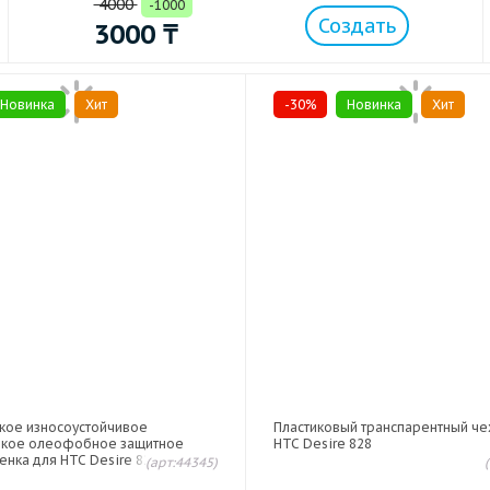
4000
-1000
Создать
3000
₸
Новинка
Хит
-30%
Новинка
Хит
нкое износоустойчивое
Пластиковый транспарентный че
йкое олеофобное защитное
HTC Desire 828
енка для HTC Desire 828
(арт:44345)