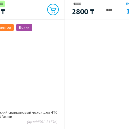
п
00
4000
0
₸
2800
₸
или
ринтов
Волки
ский силиконовый чехол для HTC
8 Волки
(арт:44361-21796)