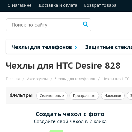
О магазине
Доставка и оплата
Возврат товара
Чехлы для телефонов
Защитные стекл
Чехлы для HTC Desire 828
Главная
/
Аксессуары
/
Чехлы для телефонов
/
Чехлы для HTC
Фильтры
Силиконовые
Прозрачные
Накладки
Создать чехол с фото
Создайте свой чехол в 2 клика