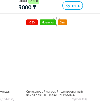
4000
-1000
Купить
3000
₸
-39%
Новинка
Хит
хол для
Силиконовый матовый полупрозрачный
чехол для HTC Desire 828 Розовый
(арт:44356)
(арт:44361)