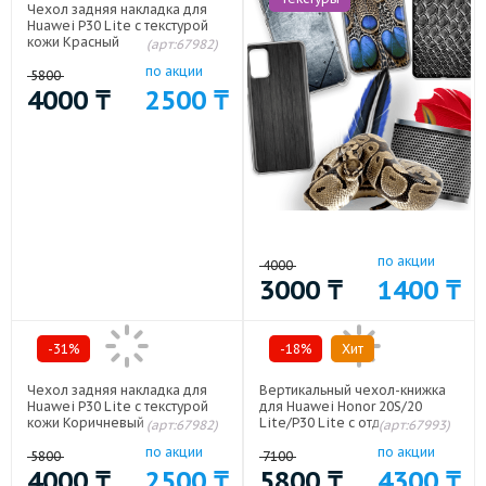
Чехол задняя накладка для
Huawei P30 Lite с текстурой
кожи Красный
(арт:67982)
по акции
5800
4000
₸
2500
₸
по акции
4000
3000
₸
1400
₸
-31%
-18%
Хит
Чехол задняя накладка для
Вертикальный чехол-книжка
Huawei P30 Lite с текстурой
для Huawei Honor 20S/20
кожи Коричневый
Lite/P30 Lite с отделениями
(арт:67982)
(арт:67993)
для карт и магнитной
по акции
по акции
защелкой Белый
5800
7100
4000
₸
2500
₸
5800
₸
4300
₸