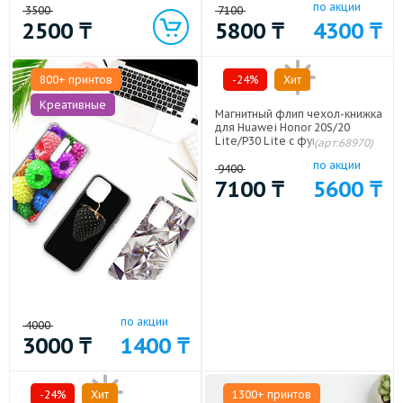
по акции
и изогнутые поверхности
защелкой Черный
3500
7100
экрана для Huawei P30
2500
₸
5800
₸
4300
₸
Lite/Huawei Honor 20S/Huawei
Honor 20 Lite
800+ принтов
-24%
Хит
Креативные
Магнитный флип чехол-книжка
для Huawei Honor 20S/20
Lite/P30 Lite с функцией
(арт:68970)
подставки и с отсеком для
по акции
карт Черный
9400
7100
₸
5600
₸
по акции
4000
3000
₸
1400
₸
-24%
Хит
1300+ принтов