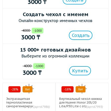
3000
₸
Создать чехол с именем
Онлайн-конструктор именных чехлов
4000
-1000
Создать
3000
₸
15 000+ готовых дизайнов
Выберите из огромной коллекции
4000
-1000
Купить
3000
₸
-28%
Хит
-18%
Хит
Экстразащитная
Вертикальный чехол-книжка
термопластичная
для Huawei Honor 20S/20
саморегенерирующаяся
Lite/P30 Lite с отделениями
(арт:67986)
(арт:67993)
уретановая пленка на плоскую
для карт и магнитной