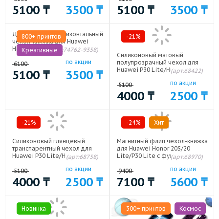
5100
₸
3500
₸
5100
₸
3500
₸
Дизайнерский горизонтальный
800+ принтов
-21%
чехол-книжка для Huawei
Honor 20S Креативные
(арт:74762-9358)
Креативные
Силиконовый матовый
по акции
полупрозрачный чехол для
6100
Huawei P30 Lite/Huawei Honor
(арт:68422)
5100
₸
3500
₸
20S/Huawei Honor 20 Lite
по акции
Белый
5100
4000
₸
2500
₸
-21%
-24%
Хит
Силиконовый глянцевый
Магнитный флип чехол-книжка
транспарентный чехол для
для Huawei Honor 20S/20
Huawei P30 Lite/Huawei Honor
Lite/P30 Lite с функцией
(арт:68758)
(арт:68970)
20S/Huawei Honor 20 Lite
подставки и с отсеком для
по акции
по акции
карт Розовый
5100
9400
4000
₸
2500
₸
7100
₸
5600
₸
Новинка
300+ принтов
Космос