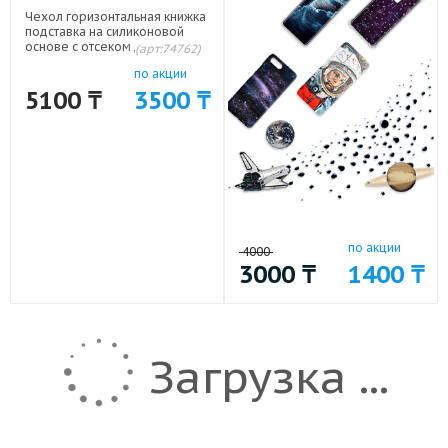
Чехол горизонтальная книжка
подставка на силиконовой
основе с отсеком для карт для
(арт:74762)
Huawei P30 Lite/20 Lite/20S
по акции
Черный
5100
₸
3500
₸
по акции
4000
3000
₸
1400
₸
Загрузка ...