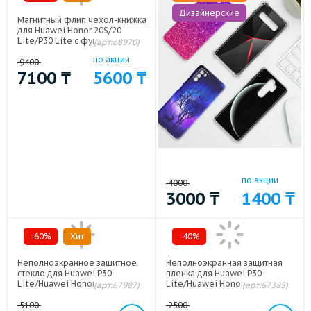
Дизайнерские
Магнитный флип чехол-книжка
для Huawei Honor 20S/20
Lite/P30 Lite с функцией
(арт:68970)
подставки и с отсеком для
по акции
карт Синий
9400
7100
₸
5600
₸
по акции
4000
3000
₸
1400
₸
-60%
Хит
-40%
Неполноэкранное защитное
Неполноэкранная защитная
стекло для Huawei P30
пленка для Huawei P30
Lite/Huawei Honor 20S/Huawei
Lite/Huawei Honor 20S/Huawei
(арт:67987)
(арт:67385)
Honor 20 Lite
Honor 20 Lite
5100
2500