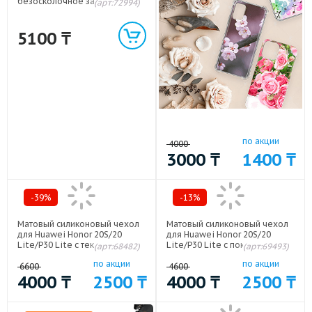
безосколочное защитное
(арт:72994)
стекло Pinwuyo с усиленной
чувствительностью для Huawei
P30 Lite/Honor 20S/Honor 20
5100
₸
Lite Черный
по акции
4000
3000
₸
1400
₸
-39%
-13%
Матовый силиконовый чехол
Матовый силиконовый чехол
для Huawei Honor 20S/20
для Huawei Honor 20S/20
Lite/P30 Lite с текстурным
Lite/P30 Lite с покрытием
(арт:68482)
(арт:69493)
покрытием металлик Красный
софт-тач Красный
по акции
по акции
6600
4600
4000
₸
2500
₸
4000
₸
2500
₸