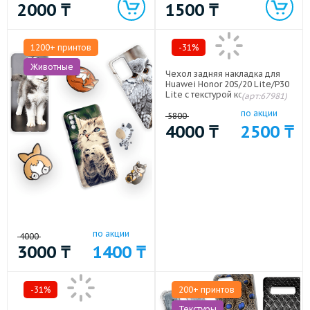
2000
₸
1500
₸
1200+ принтов
-31%
Животные
Чехол задняя накладка для
Huawei Honor 20S/20 Lite/P30
Lite с текстурой кожи
(арт:67981)
крокодила Коричневый
по акции
5800
4000
₸
2500
₸
по акции
4000
3000
₸
1400
₸
-31%
200+ принтов
Текстуры