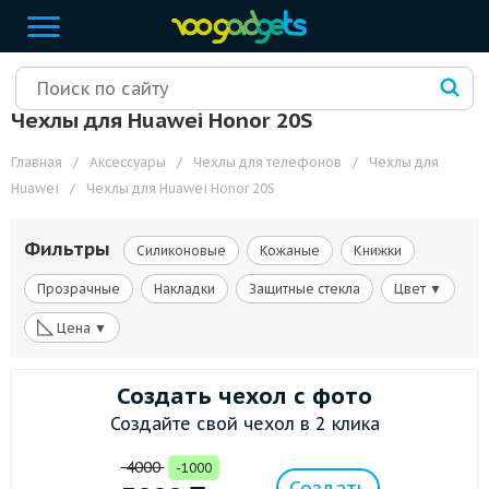
Чехлы для Huawei Honor 20S
Главная
/
Аксессуары
/
Чехлы для телефонов
/
Чехлы для
Huawei
/
Чехлы для Huawei Honor 20S
Фильтры
Силиконовые
Кожаные
Книжки
Прозрачные
Накладки
Защитные стекла
Цвет ▼
◺
Цена ▼
Создать чехол с фото
Создайте свой чехол в 2 клика
4000
-1000
Создать