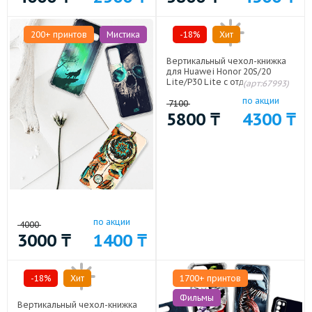
200+ принтов
Мистика
-18%
Хит
Вертикальный чехол-книжка
для Huawei Honor 20S/20
Lite/P30 Lite с отделениями
(арт:67993)
для карт и магнитной
по акции
защелкой Красный
7100
5800
₸
4300
₸
по акции
4000
3000
₸
1400
₸
-18%
Хит
1700+ принтов
Фильмы
Вертикальный чехол-книжка