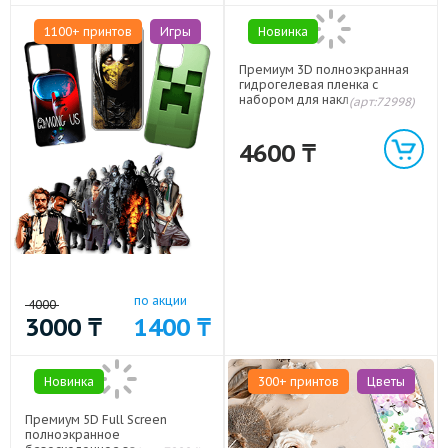
1100+ принтов
Игры
Новинка
Премиум 3D полноэкранная
гидрогелевая пленка с
набором для наклеивания для
(арт:72998)
Huawei P30 Lite/Honor
20S/Honor 20 Lite
4600
₸
по акции
4000
3000
₸
1400
₸
Новинка
300+ принтов
Цветы
Премиум 5D Full Screen
полноэкранное