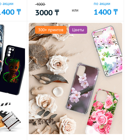
о акции
по акции
4000
1400
₸
1400
₸
3000
₸
или
300+ принтов
Цветы