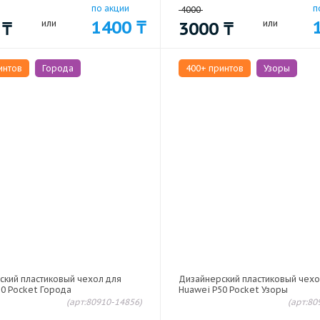
по акции
п
4000
1400
₸
0
₸
или
3000
₸
или
интов
Города
400+ принтов
Узоры
ский пластиковый чехол для
Дизайнерский пластиковый чехо
0 Pocket Города
Huawei P50 Pocket Узоры
(арт:80910-14856)
(арт:80