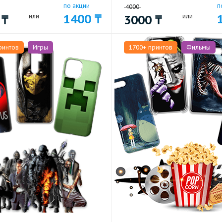
по акции
п
4000
1400
₸
0
₸
или
3000
₸
или
ринтов
Игры
1700+ принтов
Фильмы