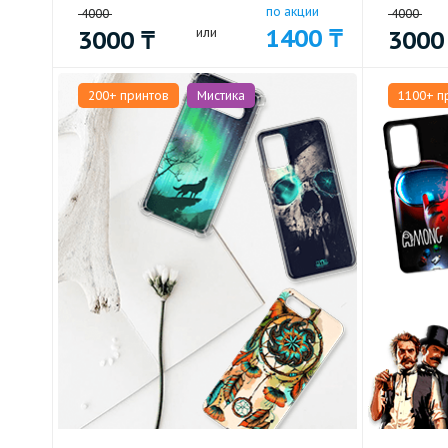
по акции
4000
4000
1400
₸
3000
₸
или
300
200+ принтов
Мистика
1100+ п