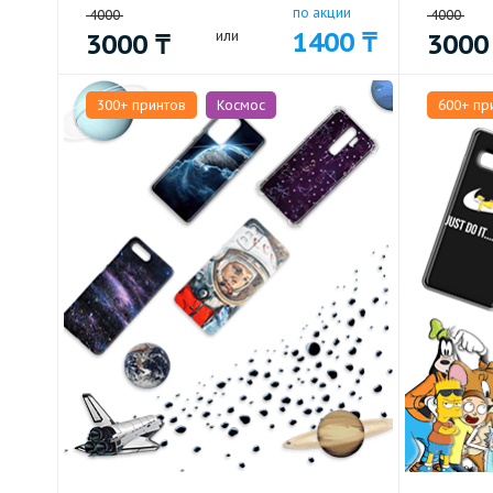
по акции
4000
4000
1400
₸
3000
₸
или
300
300+ принтов
Космос
600+ пр