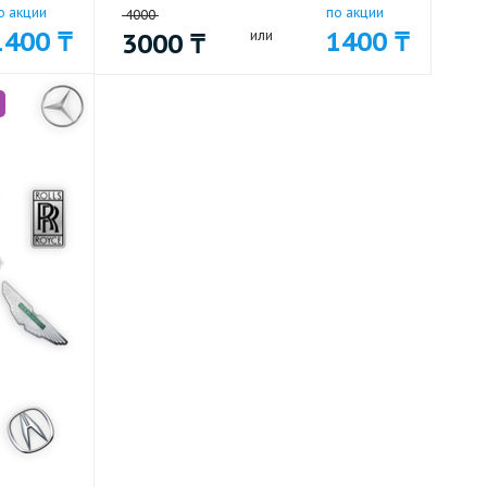
о акции
по акции
4000
1400
₸
1400
₸
3000
₸
или