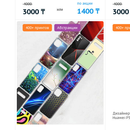
по акции
4000
4000
1400
₸
3000
₸
или
300
400+ принтов
Абстракции
400+ пр
Дизайнер
Huawei P5