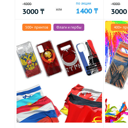
по акции
4000
4000
1400
₸
3000
₸
или
300
500+ принтов
Флаги и гербы
400+ пр