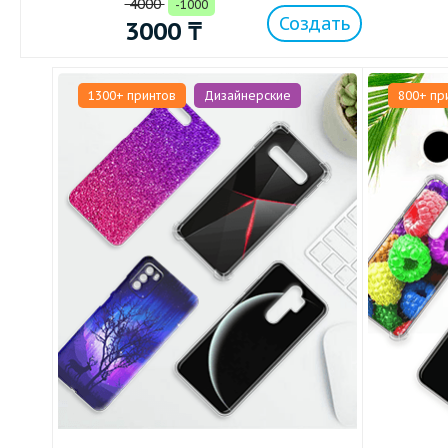
4000
-1000
Создать
3000
₸
1300+ принтов
Дизайнерские
800+ пр