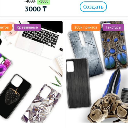
4000
-1000
Создать
3000
₸
интов
Креативные
200+ принтов
Текстуры