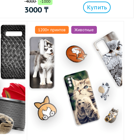
4000
-1000
Купить
3000
₸
1200+ принтов
Животные