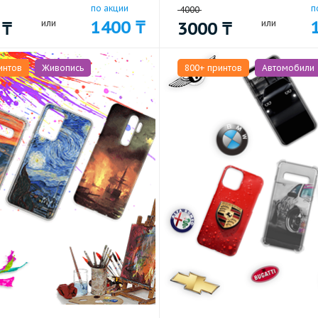
по акции
п
4000
1400
₸
0
₸
или
3000
₸
или
интов
Живопись
800+ принтов
Автомобили