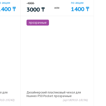
о акции
по акции
4000
1400
₸
1400
₸
3000
₸
или
прозрачные
л для
Дизайнерский пластиковый чехол для
Huawei P50 Pocket прозрачные
910-19240)
(арт:80910-18196)