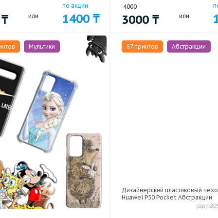
по акции
п
4000
1400
₸
0
₸
или
3000
₸
или
интов
Мультики
87 принтов
Абстракции
Дизайнерский пластиковый чехо
Huawei P50 Pocket Абстракции
(арт:80