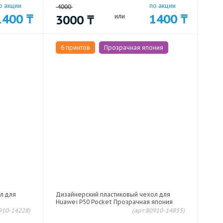
о акции
по акции
4000
1400
₸
1400
₸
3000
₸
или
6 принтов
Прозрачная япония
л для
Дизайнерский пластиковый чехол для
Huawei P50 Pocket Прозрачная япония
910-14228)
(арт:80910-14855)