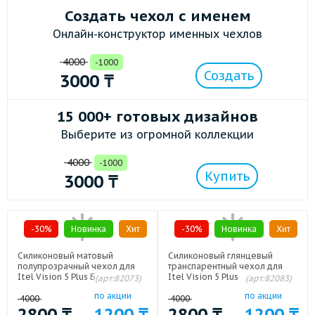
Создать чехол с именем
Онлайн-конструктор именных чехлов
4000
-1000
Создать
3000
₸
15 000+ готовых дизайнов
Выберите из огромной коллекции
4000
-1000
Купить
3000
₸
-30%
Новинка
Хит
-30%
Новинка
Хит
Силиконовый матовый
Силиконовый глянцевый
полупрозрачный чехол для
транспарентный чехол для
Itel Vision 5 Plus Белый
Itel Vision 5 Plus
(арт:82073)
(арт:82083)
по акции
по акции
4000
4000
2800
₸
1200
₸
2800
₸
1200
₸