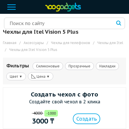
Чехлы для Itel Vision 5 Plus
Главная
/
Аксессуары
/
Чехлы для телефонов
/
Чехлы для Itel
/
Чехлы для Itel Vision 5 Plus
Фильтры
Силиконовые
Прозрачные
Накладки
◺
Цвет ▼
Цена ▼
Создать чехол с фото
Создайте свой чехол в 2 клика
4000
-1000
Создать
3000
₸