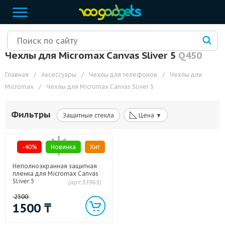
Чехлы для Micromax Canvas Sliver 5
Q450
Главная
/
Аксессуары
/
Чехлы для телефонов
/
Чехлы для
Micromax
/
Чехлы для Micromax Canvas Sliver 5
◺
Фильтры
Защитные стекла
Цена ▼
-40%
Новинка
Хит
Неполноэкранная защитная
пленка для Micromax Canvas
Sliver 5
(арт:33965)
2500
1500
₸