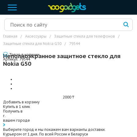
Главная
/
Аксессуары
/
Защитные стекла для телефонов
/
Защитные стекла для Nokia G50
/
79544
Неполноэкранное защитное стекло для
Товар
в наличии
Артикул:
79544
Nokia G50
2000
₸
Добавить в корзину
Купить в 1 клик
Получить в
г.
вашем городе
Выберите город
и мы покажем вам варианты доставки:
Курьером от 1 дня. По всей России и Беларуси