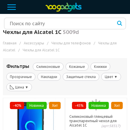
Чехлы для Alcatel 1C
5009d
Главная
/
Аксессуары
/
Чехлы для телефонов
/
Чехлы для
Alcatel
/
Чехлы для Alcatel 1C
Фильтры
Силиконовые
Кожаные
Книжки
Прозрачные
Накладки
Защитные стекла
Цвет ▼
◺
Цена ▼
-40%
Новинка
Хит
-45%
Новинка
Хит
Силиконовый глянцевый
транспарентный чехол для
Alcatel 1C
(арт:58317)