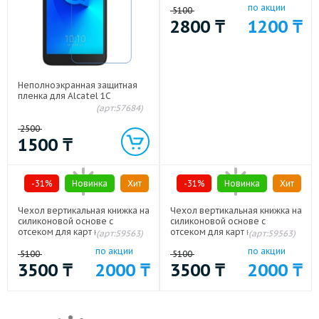
по акции
5100
2800
₸
1200
₸
Неполноэкранная защитная
пленка для Alcatel 1C
(арт:57684)
2500
1500
₸
-31%
Новинка
Хит
-31%
Новинка
Хит
Чехол вертикальная книжка на
Чехол вертикальная книжка на
силиконовой основе с
силиконовой основе с
отсеком для карт на магнитной
отсеком для карт на магнитной
(арт:59563)
(арт:59563)
защелке для Alcatel 1C Белый
защелке для Alcatel 1C
по акции
по акции
Коричневый
5100
5100
3500
₸
2000
₸
3500
₸
2000
₸