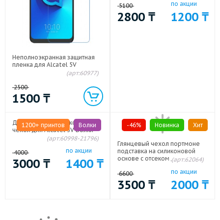
по акции
5100
2800
₸
1200
₸
Неполноэкранная защитная
пленка для Alcatel 5V
(арт:60977)
2500
1500
₸
Дизайнерский силиконовый
1200+ принтов
Волки
-46%
Новинка
Хит
чехол для Alcatel 5V Волки
(арт:60998-21796)
Глянцевый чехол портмоне
по акции
подставка на силиконовой
4000
основе с отсеком для карт на
(арт:62064)
3000
₸
1400
₸
магнитной защелке для
по акции
Alcatel 5V Коричневый
6600
3500
₸
2000
₸