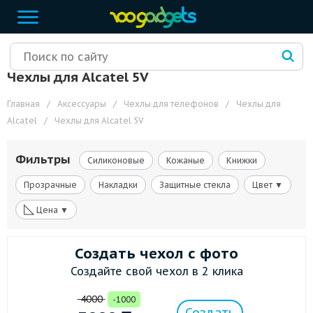
Чехлы для Alcatel 5V
Главная
/
Аксессуары
/
Чехлы для телефонов
/
Чехлы для
Alcatel
/
Чехлы для Alcatel 5V
Фильтры
Силиконовые
Кожаные
Книжки
Прозрачные
Накладки
Защитные стекла
Цвет ▼
◺
Цена ▼
Создать чехол с фото
Создайте свой чехол в 2 клика
4000
-1000
Создать