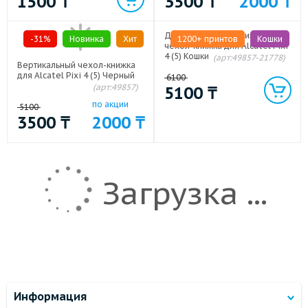
1500
₸
3500
₸
2000
₸
Дизайнерский вертикальный
-31%
Новинка
Хит
1200+ принтов
Кошки
чехол-книжка для Alcatel Pixi
4 (5) Кошки
(арт:49857-21778)
Вертикальный чехол-книжка
для Alcatel Pixi 4 (5) Черный
6100
(арт:49857)
5100
₸
по акции
5100
3500
₸
2000
₸
Загрузка ...
Информация