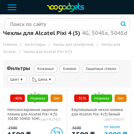
Чехлы для Alcatel Pixi 4 (5)
4G, 5045x, 5045d
Главная
/
Аксессуары
/
Чехлы для телефонов
/
Чехлы для
Alcatel
/
Чехлы для Alcatel Pixi 4 (5)
Фильтры
Кожаные
Книжки
Защитные стекла
◺
Цвет ▼
Цена ▼
-40%
Новинка
Хит
-31%
Новинка
Хит
Неполноэкранная защитная
Вертикальный чехол-книжка
пленка для Alcatel Pixi 4 (5)
для Alcatel Pixi 4 (5) Белый
5010D 5045D 5045X
(арт:41342)
(арт:49857)
по акции
2500
5100