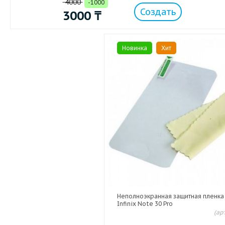
4000
-1000
Создать
3000
₸
Новинка
Хит
Неполноэкранная защитная пленка
Infinix Note 30 Pro
(ар