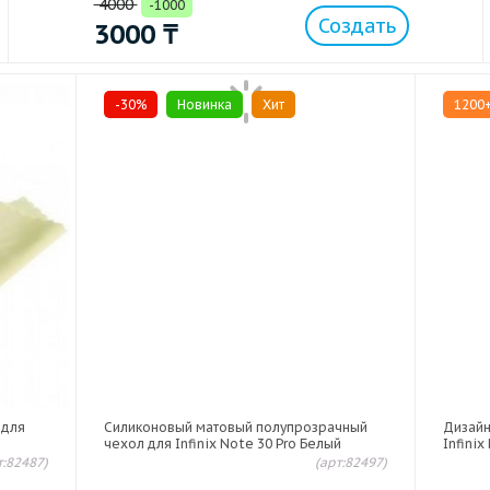
4000
-1000
Создать
3000
₸
-30%
Новинка
Хит
1200
 для
Силиконовый матовый полупрозрачный
Дизайн
чехол для Infinix Note 30 Pro Белый
Infinix
т:82487)
(арт:82497)