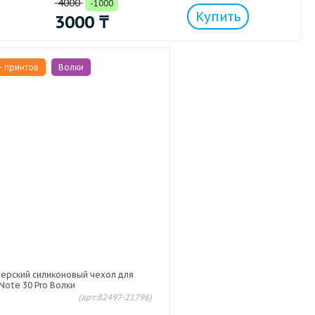
4000
-1000
Купить
3000
₸
+ принтов
Волки
ерский силиконовый чехол для
 Note 30 Pro Волки
(арт:82497-21796)