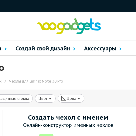
а
Создай свой дизайн
Аксессуары
o
x
/
Чехлы для Infinix Note 30 Pro
◺
Защитные стекла
Цвет ▼
Цена ▼
Создать чехол с именем
Онлайн-конструктор именных чехлов