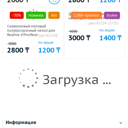
Дизайнерский силиконовый
-30%
Новинка
Хит
1200+ принтов
Волки
чехол для Realme 9 Pro Волки
(арт:81224-21721)
Силиконовый матовый
по акции
полупрозрачный чехол для
4000
Realme 9 Pro/Realme 9 5G
(арт:81224)
3000
₸
1400
₸
по акции
4000
2800
₸
1200
₸
Загрузка ...
Информация