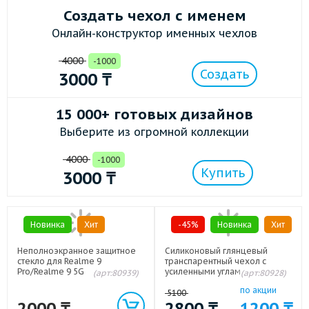
Создать чехол с именем
Онлайн-конструктор именных чехлов
4000
-1000
Создать
3000
₸
15 000+ готовых дизайнов
Выберите из огромной коллекции
4000
-1000
Купить
3000
₸
Новинка
Хит
-45%
Новинка
Хит
Неполноэкранное защитное
Силиконовый глянцевый
стекло для Realme 9
транспарентный чехол с
Pro/Realme 9 5G
усиленными углами для
(арт:80939)
(арт:80928)
Realme 9 Pro/Realme 9 5G
по акции
5100
2000
₸
2800
₸
1200
₸