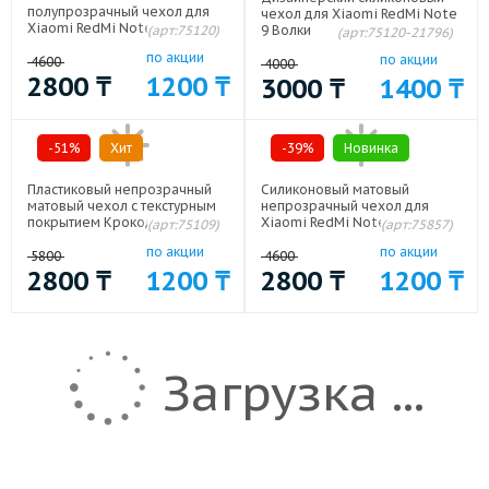
полупрозрачный чехол для
чехол для Xiaomi RedMi Note
Xiaomi RedMi Note 9 Белый
(арт:75120)
9 Волки
(арт:75120-21796)
по акции
по акции
4600
4000
2800
₸
1200
₸
3000
₸
1400
₸
-51%
Хит
-39%
Новинка
Пластиковый непрозрачный
Силиконовый матовый
матовый чехол с текстурным
непрозрачный чехол для
покрытием Крокодил для
Xiaomi RedMi Note 9 Черный
(арт:75109)
(арт:75857)
Xiaomi RedMi Note 9 Красный
по акции
по акции
5800
4600
2800
₸
1200
₸
2800
₸
1200
₸
Загрузка ...