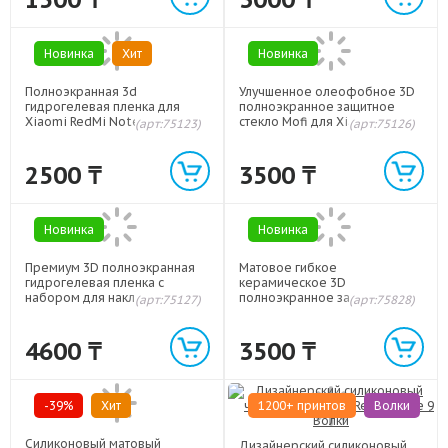
Новинка
Хит
Новинка
Полноэкранная 3d
Улучшенное олеофобное 3D
гидрогелевая пленка для
полноэкранное защитное
Xiaomi RedMi Note 9
стекло Mofi для Xiaomi RedMi
(арт:75123)
(арт:75126)
Note 9 Черный
2500
₸
3500
₸
Новинка
Новинка
Премиум 3D полноэкранная
Матовое гибкое
гидрогелевая пленка с
керамическое 3D
набором для наклеивания для
полноэкранное защитное
(арт:75127)
(арт:75828)
Xiaomi RedMi Note 9
стекло для Xiaomi RedMi Note
9 Черный
4600
₸
3500
₸
-39%
Хит
1200+ принтов
Волки
Силиконовый матовый
Дизайнерский силиконовый