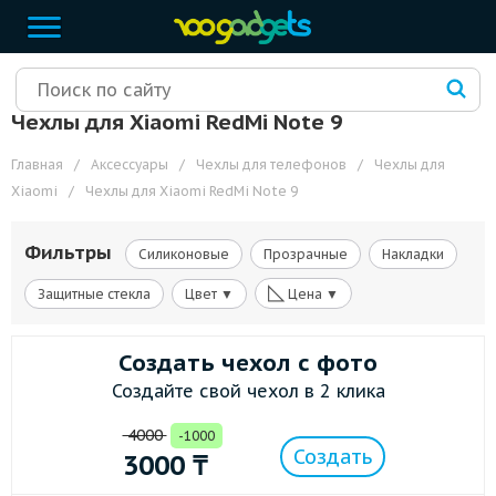
Чехлы для Xiaomi RedMi Note 9
Главная
/
Аксессуары
/
Чехлы для телефонов
/
Чехлы для
Xiaomi
/
Чехлы для Xiaomi RedMi Note 9
Фильтры
Силиконовые
Прозрачные
Накладки
◺
Защитные стекла
Цвет ▼
Цена ▼
Создать чехол с фото
Создайте свой чехол в 2 клика
4000
-1000
Создать
3000
₸