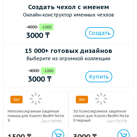
Создать чехол с именем
Онлайн-конструктор именных чехлов
4000
-1000
Создать
3000
₸
15 000+ готовых дизайнов
Выберите из огромной коллекции
4000
-1000
Купить
3000
₸
Хит
Хит
Неполноэкранная защитная
3d полноэкранное защитное
пленка для Xiaomi RedMi Note
стекло для Xiaomi RedMi Note
9
9 Черный
(арт:74994)
(арт:75079)
1500
₸
3000
₸