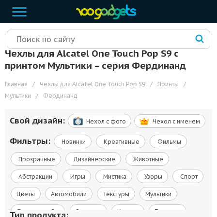
Чехлы для Alcatel One Touch Pop S9 с
принтом Мультики – cерия Фердинанд
Главная
/
Чехлы для Alcatel One Touch Pop S9
/
Принты
/
Мультики
/
Фердинанд
Свой дизайн:
Чехол c фото
Чехол c именем
Фильтры:
Новинки
Креативные
Фильмы
Прозрачные
Дизайнерские
Животные
Абстракции
Игры
Мистика
Узоры
Спорт
Цветы
Автомобили
Текстуры
Мультики
Флаги и гербы
Сериалы
Космос
Природа
Тип продукта: