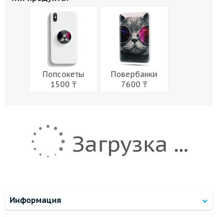
Живопись
Города
Армия
Мужчины
Музыка
Напитки
Еда
Женщины
Праздники
Попсокеты
Повербанки
1500 ₸
7600 ₸
Загрузка ...
Информация