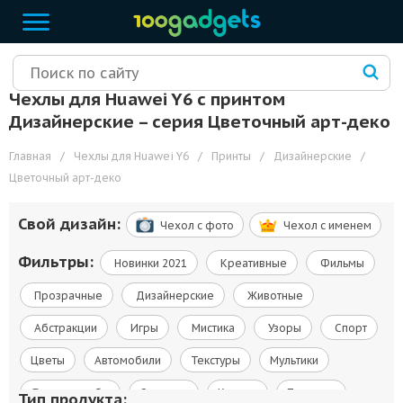
Чехлы для Huawei Y6 с принтом
Дизайнерские – cерия Цветочный арт-деко
Главная
/
Чехлы для Huawei Y6
/
Принты
/
Дизайнерские
/
Цветочный арт-деко
Свой дизайн:
Чехол c фото
Чехол c именем
Фильтры:
Новинки 2021
Креативные
Фильмы
Прозрачные
Дизайнерские
Животные
Абстракции
Игры
Мистика
Узоры
Спорт
Цветы
Автомобили
Текстуры
Мультики
Флаги и гербы
Сериалы
Космос
Природа
Тип продукта: