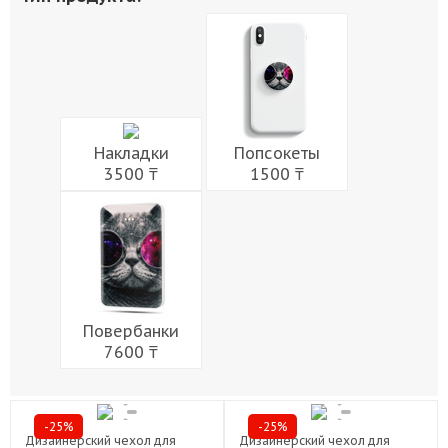
Живопись
Города
Армия
Мужчины
Музыка
Напитки
Еда
Женщины
Праздники
Накладки
Попсокеты
3500 ₸
1500 ₸
Повербанки
7600 ₸
-25%
-25%
Дизайнерский чехол для
Дизайнерский чехол для