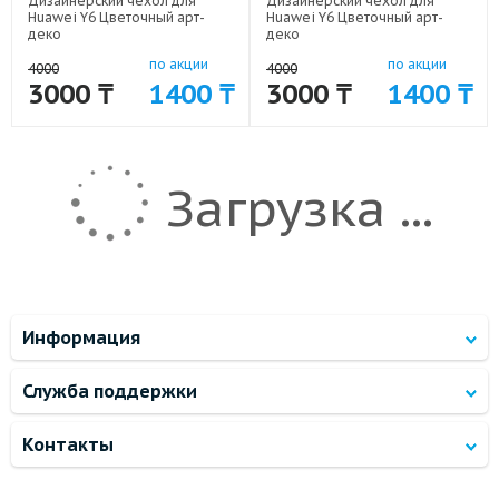
Дизайнерский чехол для
Дизайнерский чехол для
Huawei Y6 Цветочный арт-
Huawei Y6 Цветочный арт-
деко
деко
(силиконовый или
(силиконовый или
по акции
по акции
пластиковый)
пластиковый)
4000
4000
арт: 36143-1900
арт: 36143-1903
3000 ₸
1400 ₸
3000 ₸
1400 ₸
Загрузка ...
Информация
Служба поддержки
Контакты