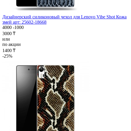
Дизайнерский силиконовый чехол для Lenovo Vibe Shot Кожа
змей арт: 25602-18668
4000
-1000
3000 ₸
или
по акции
1400 ₸
-25%