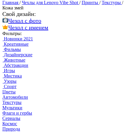
Главная
/
Чехлы для Lenovo Vibe Shot
/
Принты
/
Текстуры
/
Кожа змей
Свой дизайн:
Чехол c фото
Чехол c именем
Фильтры:
Новинки 2021
Креативные
Фильмы
Дизайнерские
Животные
Абстракции
Игры
Мистика
Узоры
Спорт
Цветы
Автомобили
Текстуры
Мультики
Флаги и гербы
Сериалы
Космос
Природа