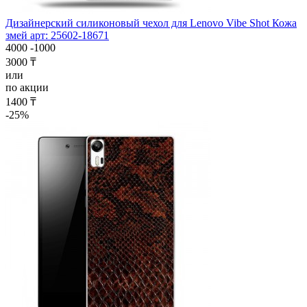
Дизайнерский силиконовый чехол для Lenovo Vibe Shot Кожа
змей арт: 25602-18671
4000
-1000
3000 ₸
или
по акции
1400 ₸
-25%