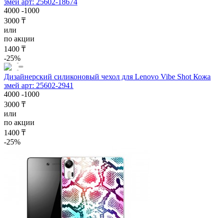
змей арт: 25602-18674
4000
-1000
3000 ₸
или
по акции
1400 ₸
-25%
Дизайнерский силиконовый чехол для Lenovo Vibe Shot Кожа
змей арт: 25602-2941
4000
-1000
3000 ₸
или
по акции
1400 ₸
-25%