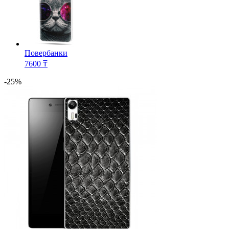
Повербанки
7600 ₸
-25%