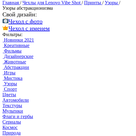
Главная
/
Чехлы для Lenovo Vibe Shot
/
Принты
/
Узоры
/
Узоры абстракционизма
Свой дизайн:
Чехол c фото
Чехол c именем
Фильтры:
Новинки 2021
Креативные
Фильмы
Дизайнерские
Животные
Абстракции
Игры
Мистика
Узоры
Спорт
Цветы
Автомобили
Текстуры
Мультики
Флаги и гербы
Сериалы
Космос
Природа