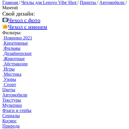
Главная
/
Чехлы для Lenovo Vibe Shot
/
Принты
/
Автомобили
/
Maserati
Свой дизайн:
Чехол c фото
Чехол c именем
Фильтры:
Новинки 2021
Креативные
Фильмы
Дизайнерские
Животные
Абстракции
Игры
Мистика
Узоры
Спорт
Цветы
Автомобили
Текстуры
Мультики
Флаги и гербы
Сериалы
Космос
Природа