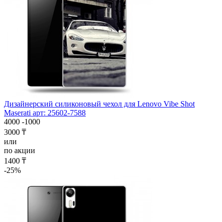
Дизайнерский силиконовый чехол для Lenovo Vibe Shot
Maserati арт: 25602-7588
4000
-1000
3000 ₸
или
по акции
1400 ₸
-25%