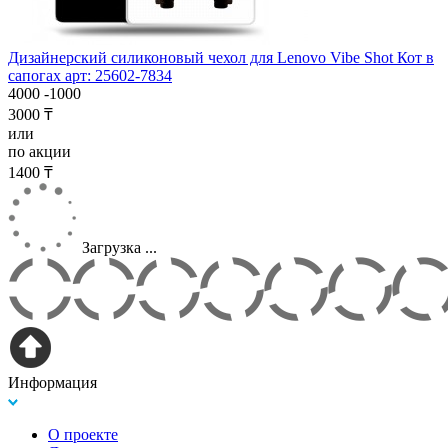
Дизайнерский силиконовый чехол для Lenovo Vibe Shot Кот в
сапогах арт: 25602-7834
4000
-1000
3000 ₸
или
по акции
1400 ₸
Загрузка ...
Информация
О проекте