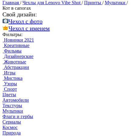
Главная
/
Чехлы для Lenovo Vibe Shot
/
Принты
/
Мультики
/
Кот в сапогах
Свой дизайн:
Чехол c фото
Чехол c именем
Фильтры:
Новинки 2021
Креативные
Фильмы
Дизайнерские
Животные
Абстракции
Игры
Мистика
Узоры
Спорт
Цветы
Автомобили
Текстуры
Мультики
Флаги и гербы
Сериалы
Космос
Природа