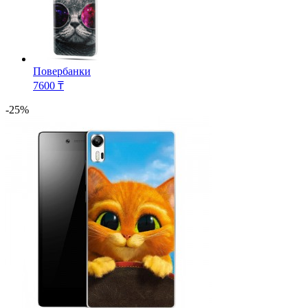
Повербанки
7600 ₸
-25%