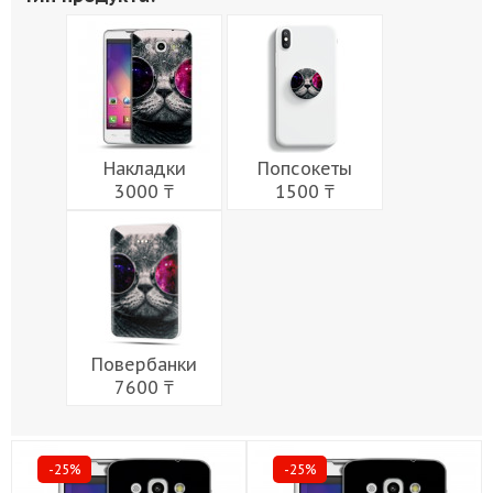
Живопись
Города
Армия
Мужчины
Музыка
Напитки
Еда
Женщины
Праздники
Накладки
Попсокеты
3000 ₸
1500 ₸
Повербанки
7600 ₸
-25%
-25%