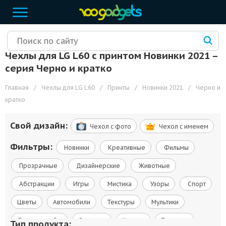
Чехлы для LG L60 с принтом Новинки 2021 –
cерия Черно и кратко
Главная
/
Чехлы для LG L60
/
Принты
/
Новинки 2021
/
Черно и
кратко
Свой дизайн:
Чехол c фото
Чехол c именем
Фильтры:
Новинки
Креативные
Фильмы
Прозрачные
Дизайнерские
Животные
Абстракции
Игры
Мистика
Узоры
Спорт
Цветы
Автомобили
Текстуры
Мультики
Флаги и гербы
Сериалы
Космос
Природа
Тип продукта: