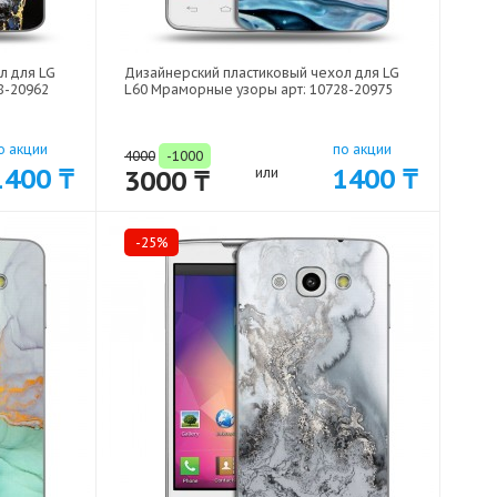
л для LG
Дизайнерский пластиковый чехол для LG
8-20962
L60 Мраморные узоры арт: 10728-20975
о акции
по акции
4000
-1000
1400 ₸
1400 ₸
3000 ₸
или
-25%