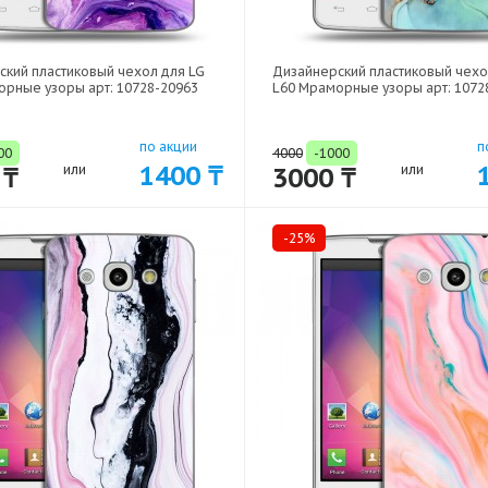
ский пластиковый чехол для LG
Дизайнерский пластиковый чехо
орные узоры арт: 10728-20963
L60 Мраморные узоры арт: 1072
по акции
п
00
4000
-1000
1400 ₸
 ₸
или
3000 ₸
или
-25%