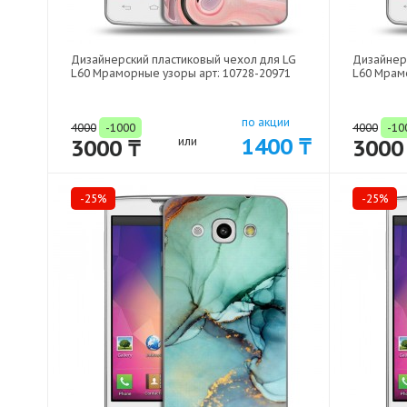
Дизайнерский пластиковый чехол для LG
Дизайнер
L60 Мраморные узоры арт: 10728-20971
L60 Мрам
по акции
4000
-1000
4000
-10
1400 ₸
3000 ₸
или
3000
-25%
-25%