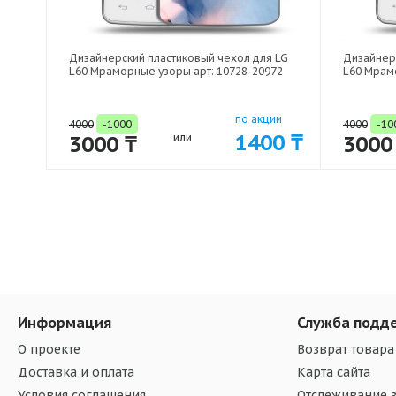
Дизайнерский пластиковый чехол для LG
Дизайнер
L60 Мраморные узоры арт: 10728-20972
L60 Мрам
по акции
4000
-1000
4000
-10
1400 ₸
3000 ₸
или
3000
Информация
Служба подд
О проекте
Возврат товара
Доставка и оплата
Карта сайта
Условия соглашения
Отслеживание з