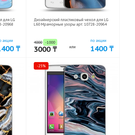
л для LG
Дизайнерский пластиковый чехол для LG
8-20968
L60 Мраморные узоры арт: 10728-20964
о акции
по акции
4000
-1000
1400 ₸
1400 ₸
3000 ₸
или
-25%