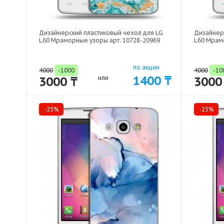
Дизайнерский пластиковый чехол для LG
Дизайнер
L60 Мраморные узоры арт: 10728-20969
L60 Мрам
по акции
4000
-1000
4000
-10
1400 ₸
3000 ₸
или
3000
-25%
-25%