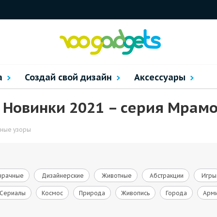
а
Создай свой дизайн
Аксессуары
м Новинки 2021 – cерия Мрам
ные узоры
зрачные
Дизайнерские
Животные
Абстракции
Игры
Сериалы
Космос
Природа
Живопись
Города
Арм