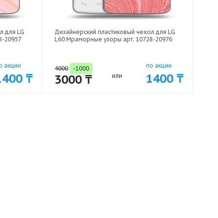
л для LG
Дизайнерский пластиковый чехол для LG
8-20957
L60 Мраморные узоры арт: 10728-20976
о акции
по акции
4000
-1000
1400 ₸
1400 ₸
3000 ₸
или