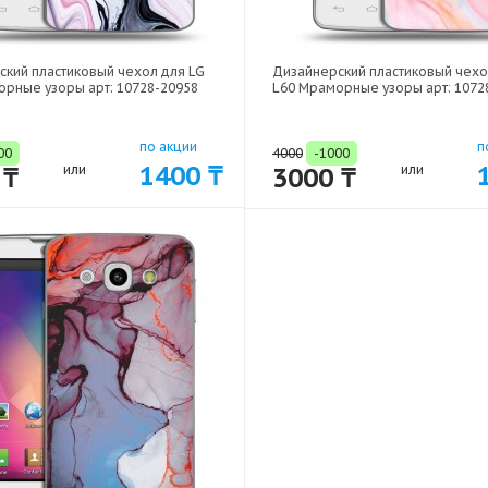
ский пластиковый чехол для LG
Дизайнерский пластиковый чехо
орные узоры арт: 10728-20958
L60 Мраморные узоры арт: 1072
по акции
п
00
4000
-1000
1400 ₸
 ₸
или
3000 ₸
или