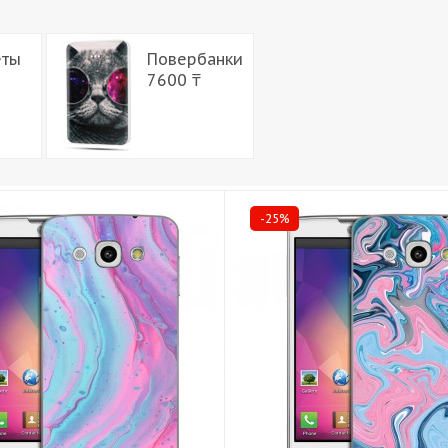
еты
Повербанки
7600 ₸
-25%