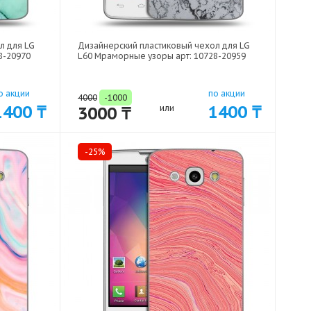
л для LG
Дизайнерский пластиковый чехол для LG
8-20970
L60 Мраморные узоры арт: 10728-20959
о акции
по акции
4000
-1000
1400 ₸
1400 ₸
3000 ₸
или
-25%