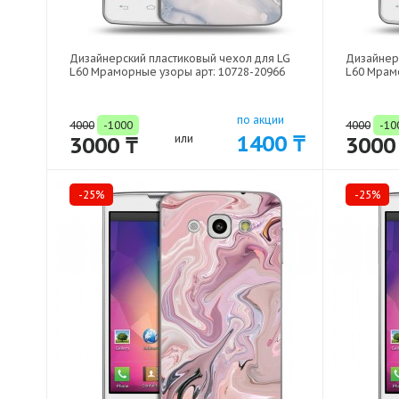
Дизайнерский пластиковый чехол для LG
Дизайнер
L60 Мраморные узоры арт: 10728-20966
L60 Мрам
по акции
4000
-1000
4000
-10
1400 ₸
3000 ₸
или
3000
-25%
-25%