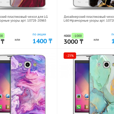
ский пластиковый чехол для LG
Дизайнерский пластиковый чехо
орные узоры арт: 10728-20965
L60 Мраморные узоры арт: 1072
по акции
п
00
4000
-1000
1400 ₸
 ₸
или
3000 ₸
или
-25%