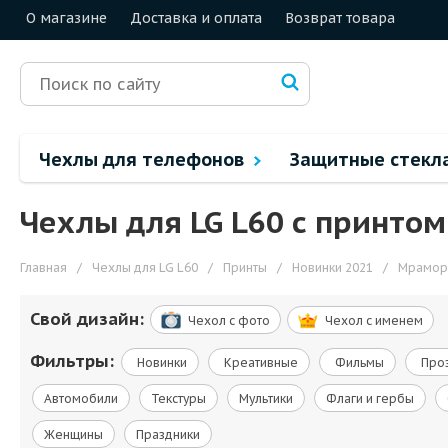
О магазине
Доставка и оплата
Возврат товара
Чехлы для телефонов
Защитные стекл
Чехлы для LG L60 с принто
Главная
/
Чехлы для LG L60
/
Принты
/
Новинки 2021
/
Мрамор
Свой дизайн:
Чехол c фото
Чехол c именем
Фильтры:
Новинки
Креативные
Фильмы
Про
Автомобили
Текстуры
Мультики
Флаги и гербы
Женщины
Праздники