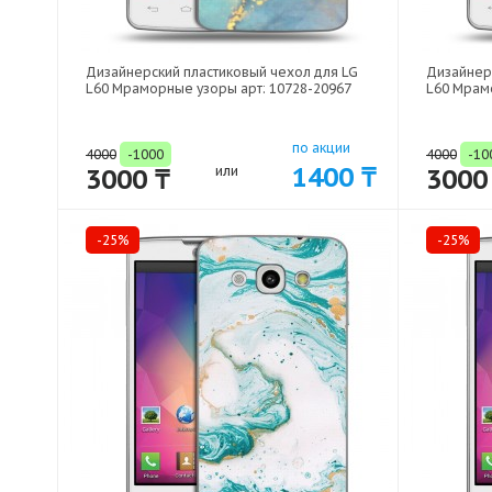
Дизайнерский пластиковый чехол для LG
Дизайнер
L60 Мраморные узоры арт: 10728-20967
L60 Мрам
по акции
4000
-1000
4000
-10
1400 ₸
3000 ₸
или
3000
-25%
-25%