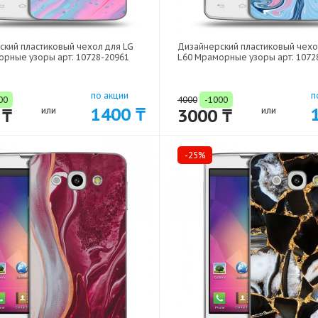
ский пластиковый чехол для LG
Дизайнерский пластиковый чехо
орные узоры арт: 10728-20961
L60 Мраморные узоры арт: 1072
по акции
п
00
4000
-1000
1400 ₸
 ₸
или
3000 ₸
или
-25%