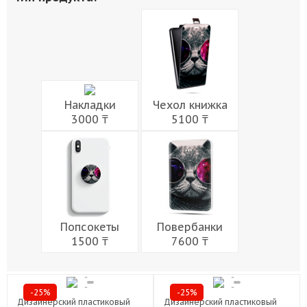
Живопись
Города
Армия
Мужчины
Музыка
Напитки
Еда
Женщины
Праздники
Накладки
Чехол книжка
3000 ₸
5100 ₸
Попсокеты
Повербанки
1500 ₸
7600 ₸
-25%
-25%
Дизайнерский пластиковый
Дизайнерский пластиковый