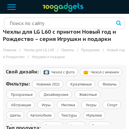
Чехлы для LG L60 с принтом Новый год и
Рождество – cерия Игрушки и подарки
Главная
/
Чехлы для LG L60
/
Принты
/
Праздники
/
Новый год
и Рождество
/
Игрушки и подарки
Свой дизайн:
Чехол c фото
Чехол c именем
Фильтры:
Новинки 2021
Креативные
Фильмы
Прозрачные
Дизайнерские
Животные
Абстракции
Игры
Мистика
Узоры
Спорт
Цветы
Автомобили
Текстуры
Мультики
Флаги и гербы
Сериалы
Космос
Природа
Тип продукта: