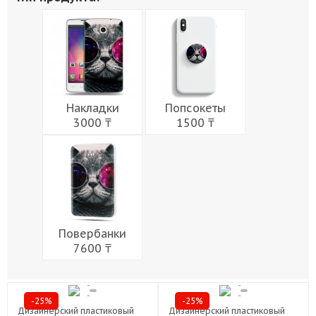
Живопись
Города
Армия
Мужчины
Музыка
Напитки
Еда
Женщины
Праздники
Накладки
Попсокеты
3000 ₸
1500 ₸
Повербанки
7600 ₸
-25%
-25%
Дизайнерский пластиковый
Дизайнерский пластиковый