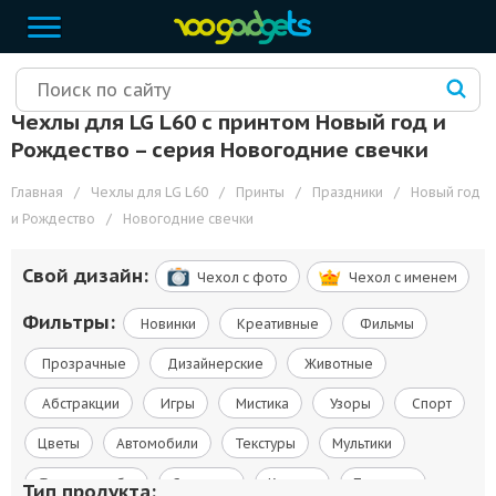
Чехлы для LG L60 с принтом Новый год и
Рождество – cерия Новогодние свечки
Главная
/
Чехлы для LG L60
/
Принты
/
Праздники
/
Новый год
и Рождество
/
Новогодние свечки
Свой дизайн:
Чехол c фото
Чехол c именем
Фильтры:
Новинки
Креативные
Фильмы
Прозрачные
Дизайнерские
Животные
Абстракции
Игры
Мистика
Узоры
Спорт
Цветы
Автомобили
Текстуры
Мультики
Флаги и гербы
Сериалы
Космос
Природа
Тип продукта: