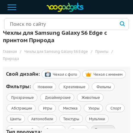
Чехлы для Samsung Galaxy S6 Edge с
принтом Природа
Главная
/
Чехлы для Samsung Galaxy S6 Edge
/
Принты
/
Природа
Свой дизайн:
Чехол c фото
Чехол c именем
Фильтры:
Новинки
Креативные
Фильмы
Прозрачные
Дизайнерские
Животные
Абстракции
Игры
Мистика
Узоры
Спорт
Цветы
Автомобили
Текстуры
Мультики
Флаги и гербы
Сериалы
Космос
Природа
Тип продукта: