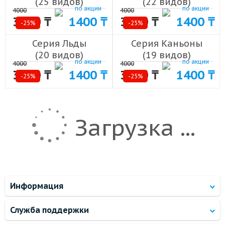
(25 видов)
(22 видов)
по акции
по акции
4000
4000
3000 ₸
1400 ₸
3000 ₸
1400 ₸
-25%
-25%
Серия Льды
Серия Каньоны
(20 видов)
(19 видов)
по акции
по акции
4000
4000
3000 ₸
1400 ₸
3000 ₸
1400 ₸
-25%
-25%
Загрузка ...
Информация
Служба поддержки