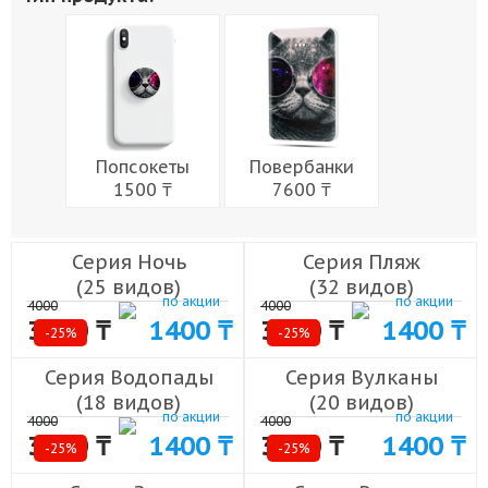
Живопись
Города
Армия
Мужчины
Музыка
Напитки
Еда
Женщины
Праздники
Попсокеты
Повербанки
1500 ₸
7600 ₸
Серия Ночь
Серия Пляж
(25 видов)
(32 видов)
по акции
по акции
4000
4000
3000 ₸
1400 ₸
3000 ₸
1400 ₸
-25%
-25%
Серия Водопады
Серия Вулканы
(18 видов)
(20 видов)
по акции
по акции
4000
4000
3000 ₸
1400 ₸
3000 ₸
1400 ₸
-25%
-25%