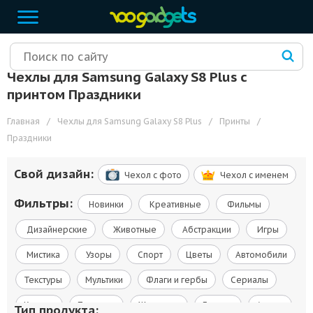
Чехлы для Samsung Galaxy S8 Plus с
принтом Праздники
Главная
/
Чехлы для Samsung Galaxy S8 Plus
/
Принты
/
Праздники
Свой дизайн:
Чехол c фото
Чехол c именем
Фильтры:
Новинки
Креативные
Фильмы
Дизайнерские
Животные
Абстракции
Игры
Мистика
Узоры
Спорт
Цветы
Автомобили
Текстуры
Мультики
Флаги и гербы
Сериалы
Космос
Природа
Живопись
Города
Армия
Тип продукта: