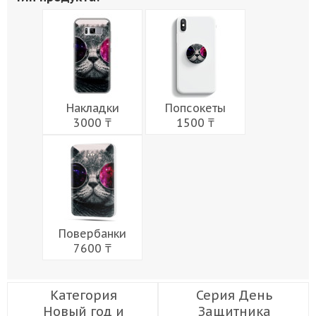
Мужчины
Музыка
Напитки
Еда
Женщины
Праздники
Накладки
Попсокеты
3000 ₸
1500 ₸
Повербанки
7600 ₸
Категория
Серия День
Новый год и
Защитника