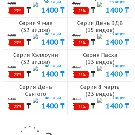
по акции
по акции
4000
4000
Рождество
Отечества
3000 ₸
1400 ₸
3000 ₸
1400 ₸
-25%
(313 видов)
-25%
(24 видов)
Серия 9 мая
Серия День ВДВ
(32 видов)
(15 видов)
по акции
по акции
4000
4000
3000 ₸
1400 ₸
3000 ₸
1400 ₸
-25%
-25%
Серия Хэллоуин
Серия Пасха
(32 видов)
(13 видов)
по акции
по акции
4000
4000
3000 ₸
1400 ₸
3000 ₸
1400 ₸
-25%
-25%
Серия День
Серия 8 марта
Святого
(23 видов)
по акции
по акции
4000
4000
Валентина
3000 ₸
1400 ₸
3000 ₸
1400 ₸
-25%
(64 видов)
-25%