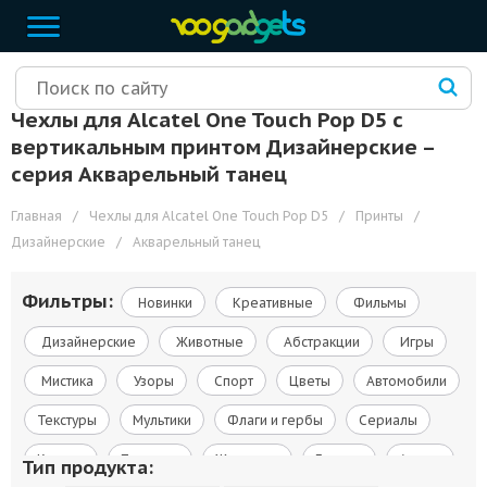
Чехлы для Alcatel One Touch Pop D5 с
вертикальным принтом Дизайнерские –
cерия Акварельный танец
Главная
/
Чехлы для Alcatel One Touch Pop D5
/
Принты
/
Дизайнерские
/
Акварельный танец
Фильтры:
Новинки
Креативные
Фильмы
Дизайнерские
Животные
Абстракции
Игры
Мистика
Узоры
Спорт
Цветы
Автомобили
Текстуры
Мультики
Флаги и гербы
Сериалы
Космос
Природа
Живопись
Города
Армия
Тип продукта: