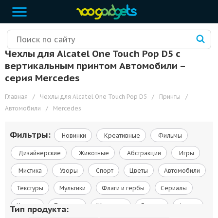
Чехлы для Alcatel One Touch Pop D5 с
вертикальным принтом Автомобили –
cерия Mercedes
Главная
/
Чехлы для Alcatel One Touch Pop D5
/
Принты
/
Автомобили
/
Mercedes
Фильтры:
Новинки
Креативные
Фильмы
Дизайнерские
Животные
Абстракции
Игры
Мистика
Узоры
Спорт
Цветы
Автомобили
Текстуры
Мультики
Флаги и гербы
Сериалы
Космос
Природа
Живопись
Города
Армия
Тип продукта: