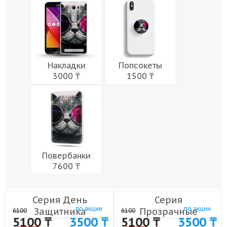
Мужчины
Музыка
Напитки
Еда
Женщины
Праздники
Накладки
Попсокеты
3000 ₸
1500 ₸
Повербанки
7600 ₸
Серия День
Серия
по акции
по акции
Защитника
Прозрачные
6100
6100
5100 ₸
3500 ₸
5100 ₸
3500 ₸
Отечества
армия