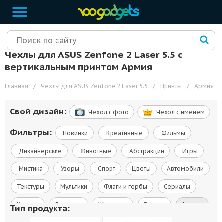
Чехлы для ASUS Zenfone 2 Laser 5.5 с
вертикальным принтом Армия
Главная
/
Чехлы для ASUS Zenfone 2 Laser 5.5
/
Принты
/
Армия
Свой дизайн:
Чехол c фото
Чехол c именем
Фильтры:
Новинки
Креативные
Фильмы
Дизайнерские
Животные
Абстракции
Игры
Мистика
Узоры
Спорт
Цветы
Автомобили
Текстуры
Мультики
Флаги и гербы
Сериалы
Космос
Природа
Живопись
Города
Армия
Тип продукта: