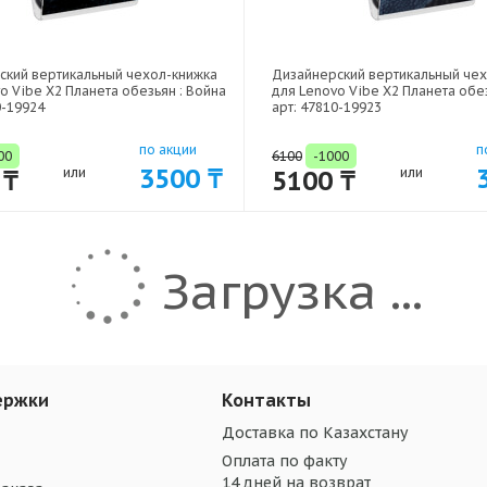
ский вертикальный чехол-книжка
Дизайнерский вертикальный че
o Vibe X2 Планета обезьян : Война
для Lenovo Vibe X2 Планета обез
0-19924
арт: 47810-19923
по акции
п
00
6100
-1000
3500 ₸
 ₸
или
5100 ₸
или
Загрузка ...
ержки
Контакты
Доставка по Казахстану
Оплата по факту
14 дней на возврат