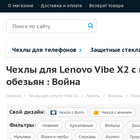
О магазине
Доставка и оплата
Возврат товара
Чехлы для телефонов
Защитные стекл
Чехлы для Lenovo Vibe X2 
обезьян : Война
Главная
/
Чехлы для Lenovo Vibe X2
/
Принты
/
Фильмы
/
План
Свой дизайн:
Чехол c фото
Чехол c именем
Фильтры:
Новинки
Креативные
Фильмы
Диза
Мультики
Флаги и гербы
Сериалы
Космос
Прир