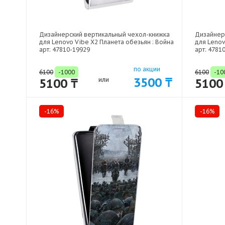
Дизайнерский вертикальный чехол-книжка
Дизайнер
для Lenovo Vibe X2 Планета обезьян : Война
для Lenov
арт: 47810-19929
арт: 4781
по акции
6100
-1000
6100
-10
3500 ₸
5100 ₸
или
5100
-16%
-16%