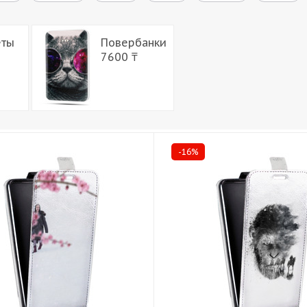
еты
Повербанки
7600 ₸
-16%