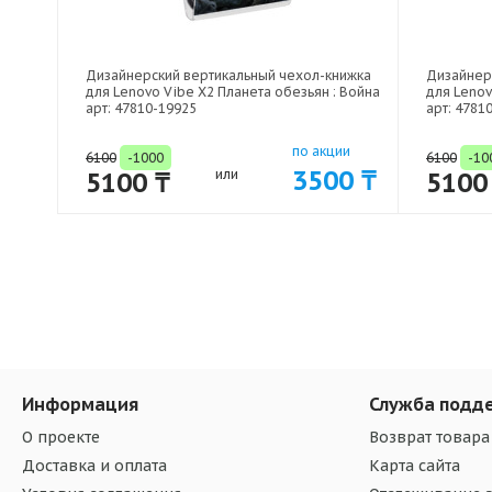
Дизайнерский вертикальный чехол-книжка
Дизайнер
для Lenovo Vibe X2 Планета обезьян : Война
для Lenov
арт: 47810-19925
арт: 4781
по акции
6100
-1000
6100
-10
3500 ₸
5100 ₸
или
5100
Информация
Служба подд
О проекте
Возврат товара
Доставка и оплата
Карта сайта