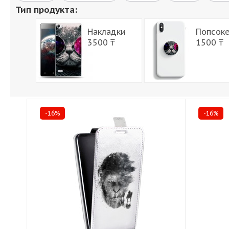
Тип продукта:
Накладки
Попсок
3500 ₸
1500 ₸
-16%
-16%