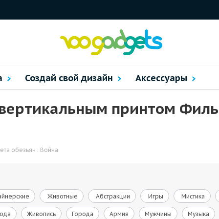
а
Создай свой дизайн
Аксессуары
с вертикальным принтом Фил
ета обезьян : Война
йнерские
Животные
Абстракции
Игры
Мистика
ода
Живопись
Города
Армия
Мужчины
Музыка