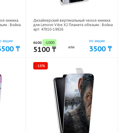
хол-книжка
Дизайнерский вертикальный чехол-книжка
ьян : Война
для Lenovo Vibe X2 Планета обезьян : Война
арт: 47810-19926
о акции
по акции
6100
-1000
3500 ₸
3500 ₸
5100 ₸
или
-16%