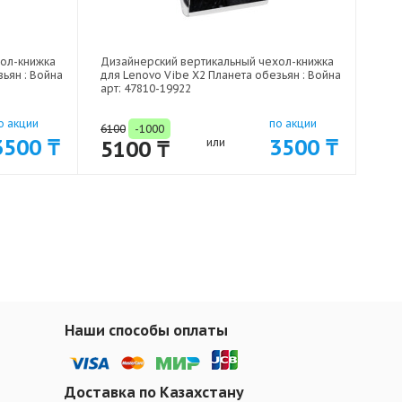
хол-книжка
Дизайнерский вертикальный чехол-книжка
ьян : Война
для Lenovo Vibe X2 Планета обезьян : Война
арт: 47810-19922
о акции
по акции
6100
-1000
3500 ₸
3500 ₸
5100 ₸
или
Наши способы оплаты
Доставка по Казахстану