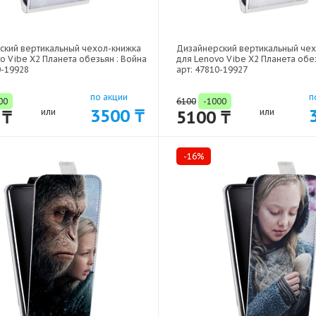
ский вертикальный чехол-книжка
Дизайнерский вертикальный че
o Vibe X2 Планета обезьян : Война
для Lenovo Vibe X2 Планета обез
0-19928
арт: 47810-19927
по акции
п
00
6100
-1000
3500 ₸
 ₸
или
5100 ₸
или
-16%