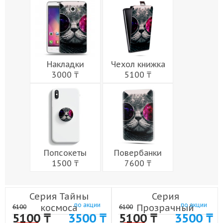
Мужчины
Музыка
Напитки
Еда
Женщины
Праздники
Накладки
Чехол книжка
3000 ₸
5100 ₸
Попсокеты
Повербанки
1500 ₸
7600 ₸
Серия Тайны
Серия
по акции
по акции
космоса
Прозрачный
6100
6100
5100 ₸
3500 ₸
5100 ₸
3500 ₸
(30 видов)
космос