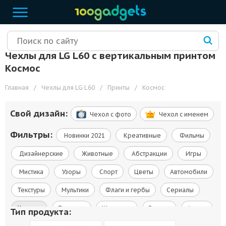
Чехлы для LG L60 с вертикальным принтом
Космос
Главная
/
Чехлы для LG L60
/
Принты
/
Космос
Свой дизайн:
Чехол c фото
Чехол c именем
Фильтры:
Новинки 2021
Креативные
Фильмы
Дизайнерские
Животные
Абстракции
Игры
Мистика
Узоры
Спорт
Цветы
Автомобили
Текстуры
Мультики
Флаги и гербы
Сериалы
Космос
Природа
Живопись
Города
Армия
Тип продукта: