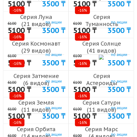
5100 ₸
3500 ₸
5100 ₸
3500 ₸
(10 видов)
-16%
-16%
Серия Луна
Серия
по акции
по акции
(21 видов)
Туманность
6100
6100
5100 ₸
3500 ₸
5100 ₸
3500 ₸
(9 видов)
-16%
-16%
Серия Космонавт
Серия Солнце
(29 видов)
(41 видов)
по акции
по акции
6100
6100
5100 ₸
3500 ₸
5100 ₸
3500 ₸
-16%
-16%
Серия Затмение
Серия
по акции
по акции
(6 видов)
Астероиды
6100
6100
5100 ₸
3500 ₸
5100 ₸
3500 ₸
(20 видов)
-16%
-16%
Серия Земля
Серия Сатурн
по акции
по акции
(11 видов)
(11 видов)
6100
6100
5100 ₸
3500 ₸
5100 ₸
3500 ₸
-16%
-16%
Серия Орбита
Серия Марс
по акции
по акции
(14 видов)
(4 видов)
6100
6100