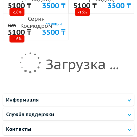
5100 ₸
3500 ₸
5100 ₸
3500 ₸
-16%
-16%
Серия
по акции
Космодром
6100
5100 ₸
3500 ₸
(9 видов)
-16%
Загрузка ...
Информация
Служба поддержки
Контакты