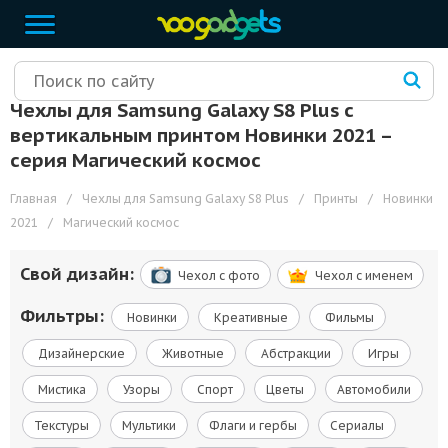
Чехлы для Samsung Galaxy S8 Plus с
вертикальным принтом Новинки 2021 –
cерия Магический космос
Главная
/
Чехлы для Samsung Galaxy S8 Plus
/
Принты
/
Новинки
2021
/
Магический космос
Свой дизайн:
Чехол c фото
Чехол c именем
Фильтры:
Новинки
Креативные
Фильмы
Дизайнерские
Животные
Абстракции
Игры
Мистика
Узоры
Спорт
Цветы
Автомобили
Текстуры
Мультики
Флаги и гербы
Сериалы