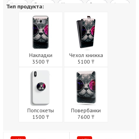
Космос
Природа
Живопись
Города
Армия
Тип продукта:
Мужчины
Музыка
Напитки
Еда
Женщины
Праздники
Накладки
Чехол книжка
3500 ₸
5100 ₸
Попсокеты
Повербанки
1500 ₸
7600 ₸