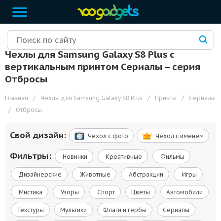
Чехлы для Samsung Galaxy S8 Plus с
вертикальным принтом Сериалы – cерия
Отбросы
Главная
/
Чехлы для Samsung Galaxy S8 Plus
/
Принты
/
Сериалы
/
Отбросы
Свой дизайн:
Чехол c фото
Чехол c именем
Фильтры:
Новинки
Креативные
Фильмы
Дизайнерские
Животные
Абстракции
Игры
Мистика
Узоры
Спорт
Цветы
Автомобили
Текстуры
Мультики
Флаги и гербы
Сериалы