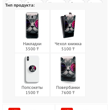
Космос
Природа
Живопись
Города
Армия
Тип продукта:
Мужчины
Музыка
Напитки
Еда
Женщины
Праздники
Накладки
Чехол книжка
3500 ₸
5100 ₸
Попсокеты
Повербанки
1500 ₸
7600 ₸