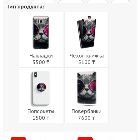
Космос
Природа
Живопись
Города
Армия
Тип продукта:
Мужчины
Музыка
Напитки
Еда
Женщины
Праздники
Накладки
Чехол книжка
3500 ₸
5100 ₸
Попсокеты
Повербанки
1500 ₸
7600 ₸