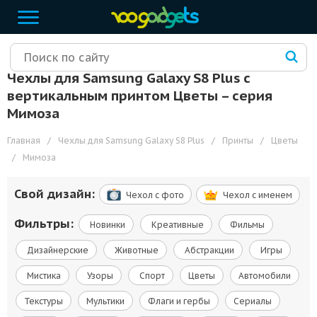
Чехлы для Samsung Galaxy S8 Plus с
вертикальным принтом Цветы – cерия
Мимоза
Главная
/
Чехлы для Samsung Galaxy S8 Plus
/
Принты
/
Цветы
/
Мимоза
Свой дизайн:
Чехол c фото
Чехол c именем
Фильтры:
Новинки
Креативные
Фильмы
Дизайнерские
Животные
Абстракции
Игры
Мистика
Узоры
Спорт
Цветы
Автомобили
Текстуры
Мультики
Флаги и гербы
Сериалы