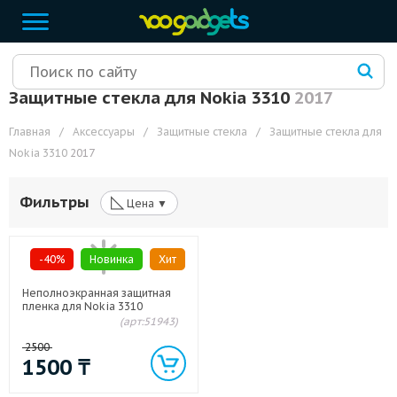
Защитные стекла для Nokia 3310
2017
Главная
/
Аксессуары
/
Защитные стекла
/
Защитные стекла для
Nokia 3310
2017
◺
Фильтры
Цена ▼
-40%
Новинка
Хит
Неполноэкранная защитная
пленка для Nokia 3310
(арт:51943)
2500
1500
₸